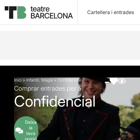
Cartellera i entrades
Descripció
Fitxa artística
Fotos i vídeos
Inici
»
Infantil
,
Màgia
»
Confidencial
Comprar entrades per a
Confidencial
Deixa
la
teva
opinió