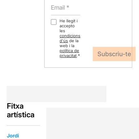
He llegit i
accepto
les
condicions
d'ús
de la
web i la
política de
privacitat
.
*
Fitxa
artística
Jordi