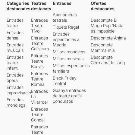
Categories
Teatres
Entrades
Ofertes
destacades
destacats
destacades
Abonaments
Entrades
Entrades
teatrals
Descompte El
teatre
Teatre
Mago Pop 'Nada
Tiquets Regal
Tívoli
es imposible'
Entrades
Entrades
dansa
Entrades
Descompte Ànima
espectacles a
Teatre
Entrades
Madrid
Descompte
Coliseum
musicals
Mamma mia
Millors monòlegs
Entrades
Entrades
Descompte
Millors musicals
Teatre
teatre
Germans de sang
Millors espectacles
Borràs
infantil
familiars
Entrades
Entrades
Black Friday
Teatre
òpera
Teatral
Romea
Entrades
Guanya entrades
Entrades
improvisació
de teatre gratis -
La
Entrades
concursos
Villarroel
monòlegs
Entrades
Teatre
Condal
Entrades
Teatre