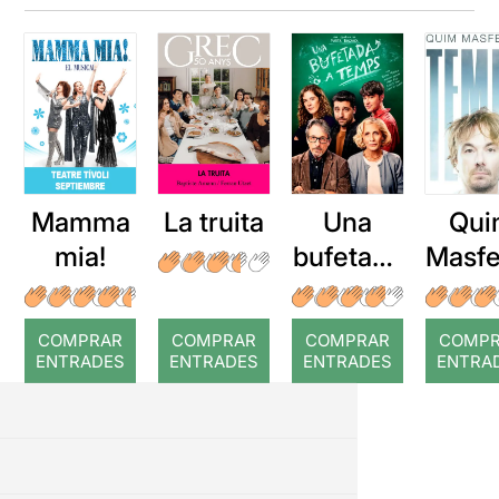
Mamma
La truita
Una
Qui
mia!
bufetada
Masfe
a temps
r: Te
COMPRAR
COMPRAR
COMPRAR
COMP
ENTRADES
ENTRADES
ENTRADES
ENTRA