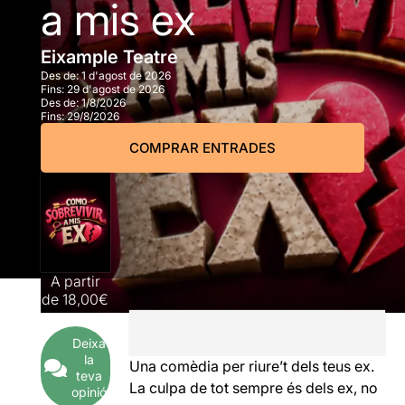
a mis ex
Eixample Teatre
Des de:
1 d'agost de 2026
Fins:
29 d'agost de 2026
Des de:
1/8/2026
Fins:
29/8/2026
COMPRAR ENTRADES
A partir
de
18,00€
Deixa
la
Una comèdia per riure’t dels teus ex.
teva
La culpa de tot sempre és dels ex, no
opinió