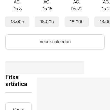
AG.
AG.
AG.
AG
Ds
8
Ds
15
Ds
22
Ds
2
18:00h
18:00h
18:00h
18:0
Veure calendari
Fitxa
artística
Veure