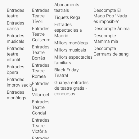
Abonaments
Entrades
Entrades
teatrals
Descompte El
teatre
Teatre
Mago Pop 'Nada
Tiquets Regal
Tívoli
es imposible'
Entrades
Entrades
dansa
Entrades
Descompte Ànima
espectacles a
Teatre
Entrades
Madrid
Descompte
Coliseum
musicals
Mamma mia
Millors monòlegs
Entrades
Entrades
Descompte
Millors musicals
Teatre
teatre
Germans de sang
Millors espectacles
Borràs
infantil
familiars
Entrades
Entrades
Black Friday
Teatre
òpera
Teatral
Romea
Entrades
Guanya entrades
Entrades
improvisació
de teatre gratis -
La
Entrades
concursos
Villarroel
monòlegs
Entrades
Teatre
Condal
Entrades
Teatre
Victòria
Entrades