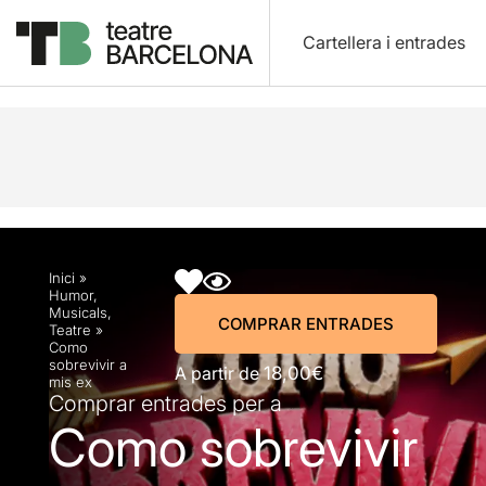
Cartellera i entrades
Descripció
Horaris
Fitxa artística
Info pràctic
Inici
»
Humor
,
Musicals
,
COMPRAR ENTRADES
Teatre
»
Como
sobrevivir a
A partir de
18,00€
mis ex
Comprar entrades per a
Como sobrevivir