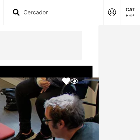
CAT
ESP