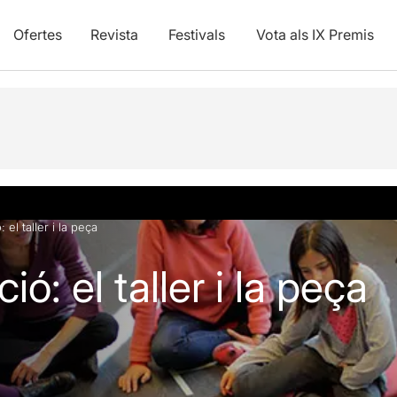
Ofertes
Revista
Festivals
Vota als IX Premis
 el taller i la peça
ió: el taller i la peça