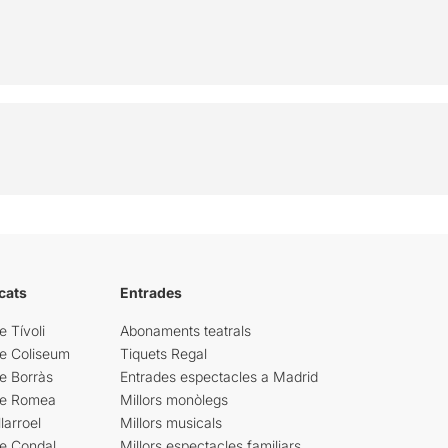
cats
Entrades
e Tívoli
Abonaments teatrals
re Coliseum
Tiquets Regal
e Borràs
Entrades espectacles a Madrid
re Romea
Millors monòlegs
larroel
Millors musicals
re Condal
Millors espectacles familiars