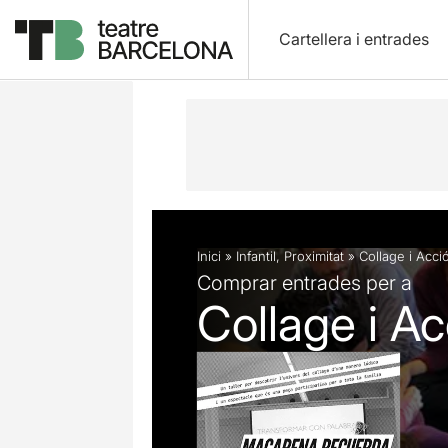
Cartellera i entrades
Descripció
Fitxa artística
Inici
»
Infantil
,
Proximitat
»
Collage i Acció:
Comprar entrades per a
Collage i Acc