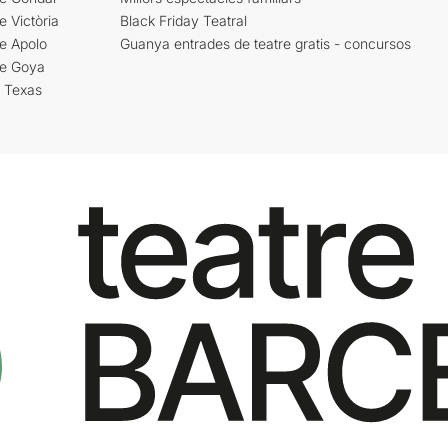
e Victòria
Black Friday Teatral
e Apolo
Guanya entrades de teatre gratis - concursos
re Goya
i Texas