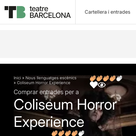
Cartellera i entrades
Descripció
Fitxa artística
Opinions
Inici
»
Nous llenguatges escènics
»
Coliseum Horror Experience
Comprar entrades per a
Coliseum Horror
Experience