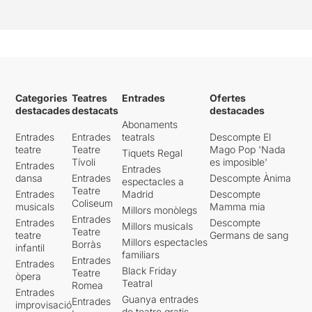
Categories
Teatres
Entrades
Ofertes
destacades
destacats
destacades
Abonaments
Entrades
Entrades
teatrals
Descompte El
teatre
Teatre
Mago Pop 'Nada
Tiquets Regal
Tívoli
es imposible'
Entrades
Entrades
dansa
Entrades
Descompte Ànima
espectacles a
Teatre
Entrades
Madrid
Descompte
Coliseum
musicals
Mamma mia
Millors monòlegs
Entrades
Entrades
Descompte
Millors musicals
Teatre
teatre
Germans de sang
Millors espectacles
Borràs
infantil
familiars
Entrades
Entrades
Black Friday
Teatre
òpera
Teatral
Romea
Entrades
Guanya entrades
Entrades
improvisació
de teatre gratis -