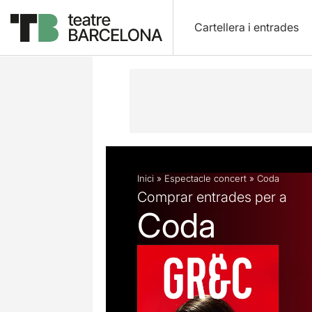
Cartellera i entrades
Descripció
Fitxa artística
Articles
Inici
»
Espectacle concert
»
Coda
Comprar entrades per a
Coda