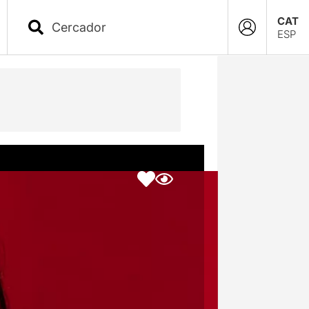
CAT
ESP