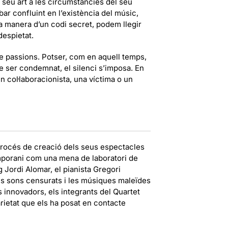
l seu art a les circumstàncies del seu
bar confluint en l’existència del músic,
la manera d’un codi secret, podem llegir
despietat.
e passions. Potser, com en aquell temps,
 de ser condemnat, el silenci s’imposa. En
n col·laboracionista, una víctima o un
l procés de creació dels seus espectacles
mporani com una mena de laboratori de
g Jordi Alomar, el pianista Gregori
els sons censurats i les músiques maleïdes
 innovadors, els integrants del Quartet
rietat que els ha posat en contacte