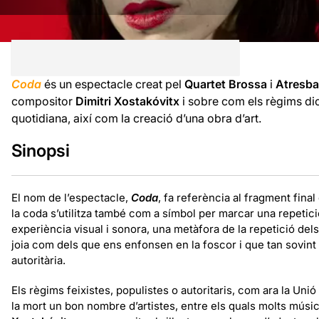
Coda
és un espectacle creat pel
Quartet Brossa
i
Atresb
compositor
Dimitri Xostakóvitx
i sobre com els règims dic
quotidiana, així com la creació d’una obra d’art.
Sinopsi
El nom de l’espectacle,
Coda
, fa referència al fragment fina
la coda s’utilitza també com a símbol per marcar una repetic
experiència visual i sonora, una metàfora de la repetició de
joia com dels que ens enfonsen en la foscor i que tan sovint
autoritària.
Els règims feixistes, populistes o autoritaris, com ara la Unió S
la mort un bon nombre d’artistes, entre els quals molts músi