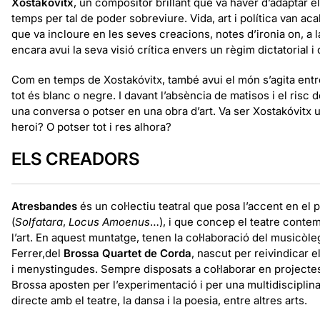
Xostakóvitx
, un compositor brillant que va haver d’adaptar e
temps per tal de poder sobreviure. Vida, art i política van aca
que va incloure en les seves creacions, notes d’ironia on, a 
encara avui la seva visió crítica envers un règim dictatorial i 
Com en temps de Xostakóvitx, també avui el món s’agita entr
tot és blanc o negre. I davant l’absència de matisos i el risc
una conversa o potser en una obra d’art. Va ser Xostakóvitx u
heroi? O potser tot i res alhora?
ELS CREADORS
Atresbandes
és un col·lectiu teatral que posa l’accent en e
(
Solfatara
,
Locus Amoenus
…), i que concep el teatre conte
l’art. En aquest muntatge, tenen la col·laboració del musicòle
Ferrer,del
Brossa Quartet de Corda
, nascut per reivindicar 
i menystingudes. Sempre disposats a col·laborar en projectes
Brossa aposten per l’experimentació i per una multidisciplina
directe amb el teatre, la dansa i la poesia, entre altres arts.