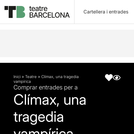
Cartellera i entrades
Descripció
Fitxa artística
Inici
»
Teatre
»
Clímax, una tragedia
vampírica
Comprar entrades per a
Clímax, una
tragedia
vampírica