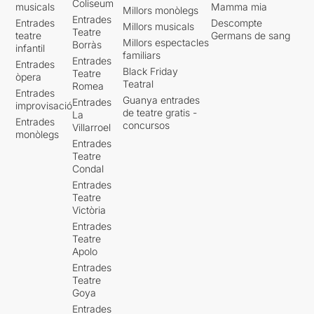
Coliseum
musicals
Mamma mia
Millors monòlegs
Entrades
Entrades
Descompte
Millors musicals
Teatre
teatre
Germans de sang
Millors espectacles
Borràs
infantil
familiars
Entrades
Entrades
Black Friday
Teatre
òpera
Teatral
Romea
Entrades
Guanya entrades
Entrades
improvisació
de teatre gratis -
La
Entrades
concursos
Villarroel
monòlegs
Entrades
Teatre
Condal
Entrades
Teatre
Victòria
Entrades
Teatre
Apolo
Entrades
Teatre
Goya
Entrades