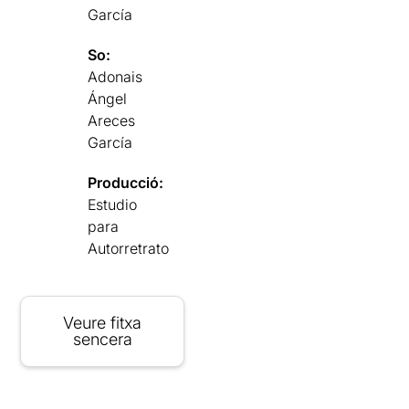
García
So:
Adonais
Ángel
Areces
García
Producció:
Estudio
para
Autorretrato
Veure fitxa
sencera