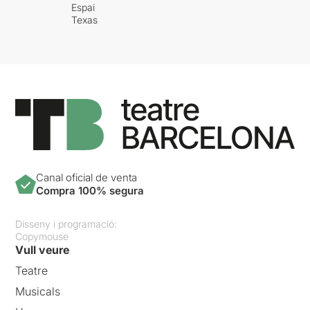
Espai
Texas
Canal oficial de venta
Compra 100% segura
Disseny i programació:
Copymouse
Vull veure
Teatre
Musicals