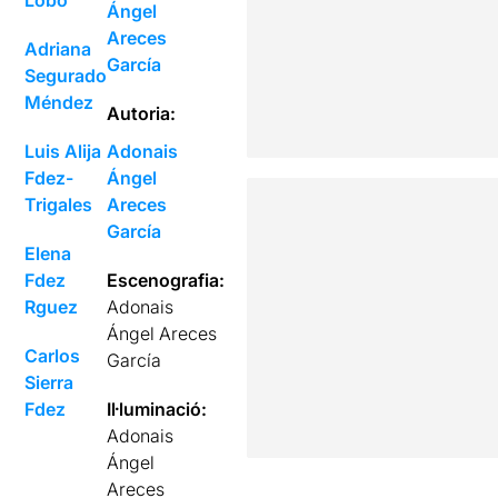
Lobo
Ángel
Areces
Adriana
García
Segurado
Méndez
Autoria:
Luis Alija
Adonais
Fdez-
Ángel
Trigales
Areces
García
Elena
Fdez
Escenografia:
Rguez
Adonais
Ángel Areces
Carlos
García
Sierra
Fdez
Il·luminació:
Adonais
Ángel
Areces