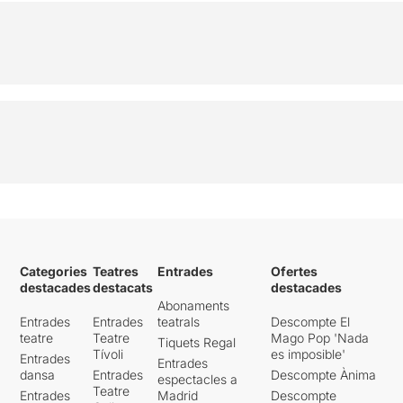
Categories
Teatres
Entrades
Ofertes
destacades
destacats
destacades
Abonaments
Entrades
Entrades
teatrals
Descompte El
teatre
Teatre
Mago Pop 'Nada
Tiquets Regal
Tívoli
es imposible'
Entrades
Entrades
dansa
Entrades
Descompte Ànima
espectacles a
Teatre
Entrades
Madrid
Descompte