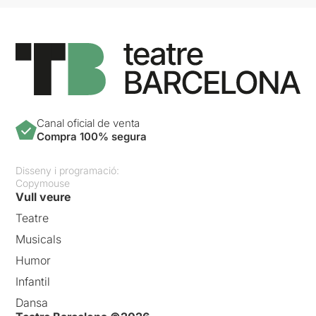
Canal oficial de venta
Compra 100% segura
Disseny i programació:
Copymouse
Vull veure
Teatre
Musicals
Humor
Infantil
Dansa