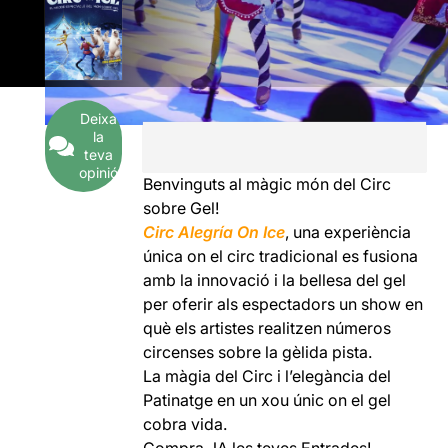
Deixa
la
teva
opinió
Benvinguts al màgic món del Circ
sobre Gel!
Circ Alegría On Ice
, una experiència
única on el circ tradicional es fusiona
amb la innovació i la bellesa del gel
per oferir als espectadors un show en
què els artistes realitzen números
circenses sobre la gèlida pista.
La màgia del Circ i l’elegància del
Patinatge en un xou únic on el gel
cobra vida.