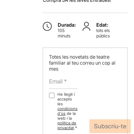
Compra JA les teves Entrades!
Durada:
Edat:
105
tots els
minuts
públics
Totes les novetats de teatre
familiar al teu correu un cop al
mes
He llegit i
accepto
les
condicions
d'ús
de la
web i la
política de
privacitat
.
*