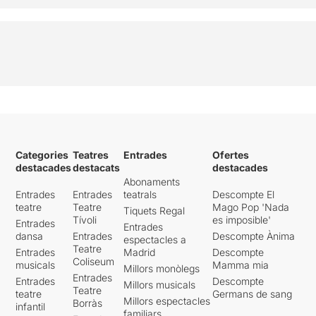
Categories
Teatres
Entrades
Ofertes
destacades
destacats
destacades
Abonaments
Entrades
Entrades
teatrals
Descompte El
teatre
Teatre
Mago Pop 'Nada
Tiquets Regal
Tívoli
es imposible'
Entrades
Entrades
dansa
Entrades
Descompte Ànima
espectacles a
Teatre
Entrades
Madrid
Descompte
Coliseum
musicals
Mamma mia
Millors monòlegs
Entrades
Entrades
Descompte
Millors musicals
Teatre
teatre
Germans de sang
Millors espectacles
Borràs
infantil
familiars