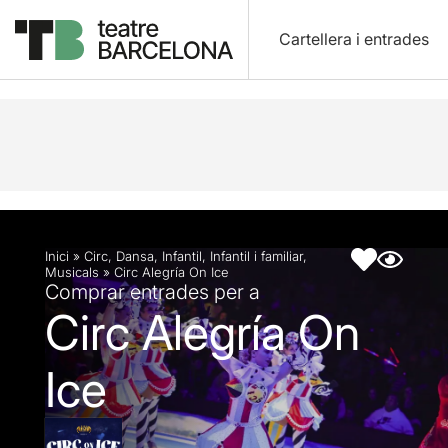
Cartellera i entrades
Descripció
Fitxa artística
Fotos i vídeos
Inici
»
Circ
,
Dansa
,
Infantil
,
Infantil i familiar
,
Musicals
»
Circ Alegría On Ice
Comprar entrades per a
Circ Alegría On
Ice