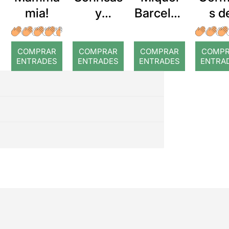
mia!
y
Barcelon
s d
lágrimas
a: Rojos
san
COMPRAR
COMPRAR
COMPRAR
COMP
ENTRADES
ENTRADES
ENTRADES
ENTRA