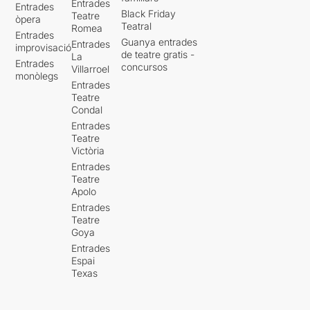
Entrades
Entrades
Black Friday
Teatre
òpera
Teatral
Romea
Entrades
Guanya entrades
Entrades
improvisació
de teatre gratis -
La
Entrades
concursos
Villarroel
monòlegs
Entrades
Teatre
Condal
Entrades
Teatre
Victòria
Entrades
Teatre
Apolo
Entrades
Teatre
Goya
Entrades
Espai
Texas