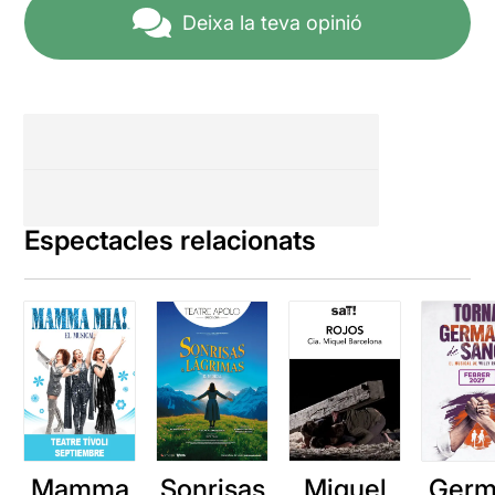
Deixa la teva opinió
Espectacles relacionats
Mamma
Sonrisas
Miquel
Germ