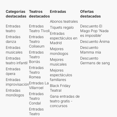
Categorías
Teatros
Entradas
Ofertas
destacadas
destacados
destacadas
Abonos teatrales
Entradas
Entradas
Descuento El
Tiquets regalo
teatro
Teatro Tívoli
Mago Pop 'Nada
Entradas
es imposible'
Entradas
Entradas
espectáculos en
danza
Teatro
Descuento Ànima
Madrid
Coliseum
Entradas
Descuento
Mejores
musicales
Entradas
Mamma mia
monólogos
Teatro
Entradas
Descuento
Mejores
Borrás
teatro infantil
Germans de sang
musicales
Entradas
Entradas
Mejores
Teatro
ópera
espectáculos
Romea
Entradas
familiares
Entradas La
improvisación
Black Friday
Villarroel
Entradas
Teatral
Entradas
monólogos
Gana entradas de
Teatro
teatro gratis -
Condal
concursos
Entradas
Teatro