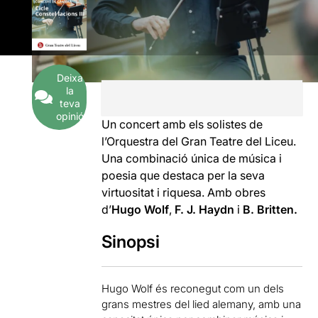
Deixa
la
teva
opinió
Un concert amb els solistes de
l’Orquestra del Gran Teatre del Liceu.
Una combinació única de música i
poesia que destaca per la seva
virtuositat i riquesa. Amb obres
d’
Hugo Wolf
,
F. J. Haydn
i
B. Britten.
Sinopsi
Hugo Wolf és reconegut com un dels
grans mestres del lied alemany, amb una