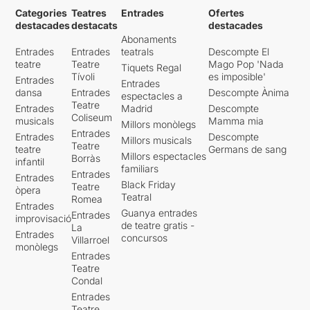
Categories
Teatres
Entrades
Ofertes
destacades
destacats
destacades
Abonaments
Entrades
Entrades
teatrals
Descompte El
teatre
Teatre
Mago Pop 'Nada
Tiquets Regal
Tívoli
es imposible'
Entrades
Entrades
dansa
Entrades
Descompte Ànima
espectacles a
Teatre
Entrades
Madrid
Descompte
Coliseum
musicals
Mamma mia
Millors monòlegs
Entrades
Entrades
Descompte
Millors musicals
Teatre
teatre
Germans de sang
Millors espectacles
Borràs
infantil
familiars
Entrades
Entrades
Black Friday
Teatre
òpera
Teatral
Romea
Entrades
Guanya entrades
Entrades
improvisació
de teatre gratis -
La
Entrades
concursos
Villarroel
monòlegs
Entrades
Teatre
Condal
Entrades
Teatre