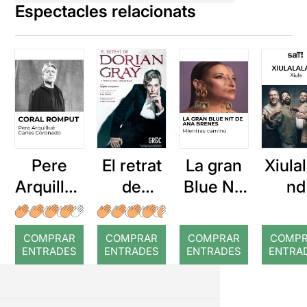
Espectacles relacionats
Pere
El retrat
La gran
Xiulal
Arquillué
de
Blue Nit
nd
: Coral
Dorian
de Ana
romput
Gray
Brenes
COMPRAR
COMPRAR
COMPRAR
COMP
ENTRADES
ENTRADES
ENTRADES
ENTRA