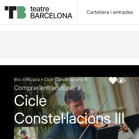
Cartellera i entrades
Descripció
Fitxa artística
Inici
»
Música
»
Cicle Constel·lacions III
Comprar entrades per a
Cicle
Constel·lacions III