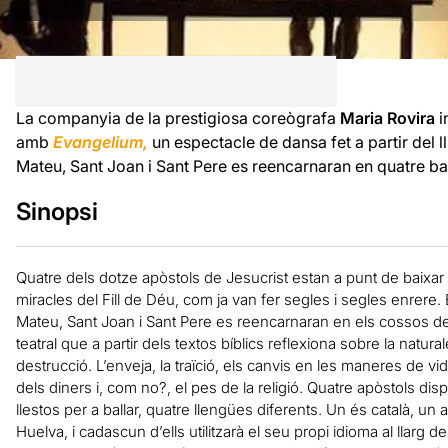
La companyia de la prestigiosa coreògrafa
Maria Rovira
i
amb
Evangelium,
un espectacle de dansa fet a partir del l
Mateu, Sant Joan i Sant Pere es reencarnaran en quatre bal
Sinopsi
Quatre dels dotze apòstols de Jesucrist estan a punt de baixar a l
miracles del Fill de Déu, com ja van fer segles i segles enrere. 
Mateu, Sant Joan i Sant Pere es reencarnaran en els cossos de
teatral que a partir dels textos bíblics reflexiona sobre la natu
destrucció. L’enveja, la traïció, els canvis en les maneres de vid
dels diners i, com no?, el pes de la religió. Quatre apòstols dis
llestos per a ballar, quatre llengües diferents. Un és català, un altre
Huelva, i cadascun d’ells utilitzarà el seu propi idioma al llarg