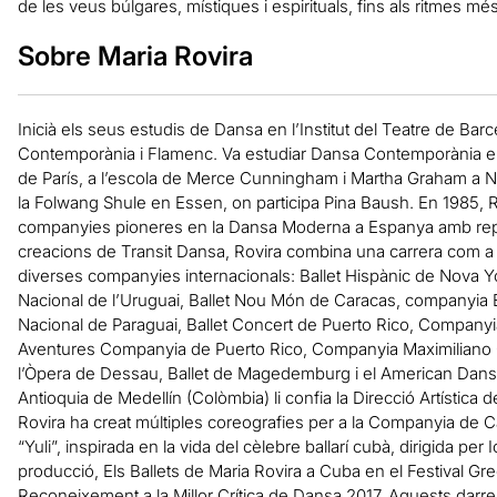
de les veus búlgares, místiques i espirituals, fins als ritmes més
Sobre Maria Rovira
Inicià els seus estudis de Dansa en l’Institut del Teatre de Ba
Contemporània i Flamenc. Va estudiar Dansa Contemporània en 
de París, a l’escola de Merce Cunningham i Martha Graham a No
la Folwang Shule en Essen, on participa Pina Baush. En 1985, R
companyies pioneres en la Dansa Moderna a Espanya amb repe
creacions de Transit Dansa, Rovira combina una carrera com a
diverses companyies internacionals: Ballet Hispànic de Nova Yo
Nacional de l’Uruguai, Ballet Nou Món de Caracas, companyia E
Nacional de Paraguai, Ballet Concert de Puerto Rico, Company
Aventures Companyia de Puerto Rico, Companyia Maximiliano Gu
l’Òpera de Dessau, Ballet de Magedemburg i el American Danse F
Antioquia de Medellín (Colòmbia) li confia la Direcció Artística d
Rovira ha creat múltiples coreografies per a la Companyia de Carl
“Yuli”, inspirada en la vida del cèlebre ballarí cubà, dirigida per
producció, Els Ballets de Maria Rovira a Cuba en el Festival Gre
Reconeixement a la Millor Crítica de Dansa 2017. Aquests darrers 