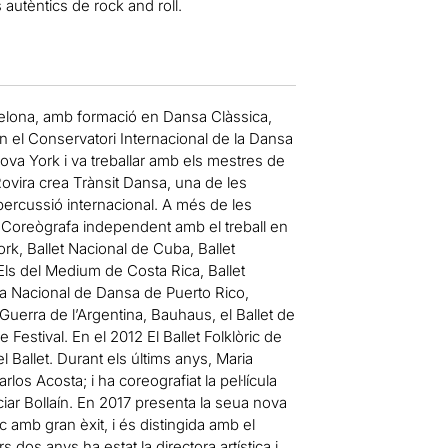
 autèntics de rock and roll.
rcelona, amb formació en Dansa Clàssica,
el Conservatori Internacional de la Dansa
va York i va treballar amb els mestres de
ovira crea Trànsit Dansa, una de les
rcussió internacional. A més de les
 Coreògrafa independent amb el treball en
rk, Ballet Nacional de Cuba, Ballet
ls del Medium de Costa Rica, Ballet
ia Nacional de Dansa de Puerto Rico,
erra de l’Argentina, Bauhaus, el Ballet de
estival. En el 2012 El Ballet Folklòric de
el Ballet. Durant els últims anys, Maria
os Acosta; i ha coreografiat la pel·lícula
 Iciar Bollaín. En 2017 presenta la seua nova
c amb gran èxit, i és distingida amb el
dos anys ha estat la directora artística i