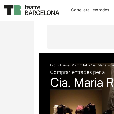
Cartellera i entrades
Descripció
Fitxa artística
Fotos i 
Inici
»
Dansa
,
Proximitat
»
Cia. Maria Rov
Comprar entrades per a
Cia. Maria 