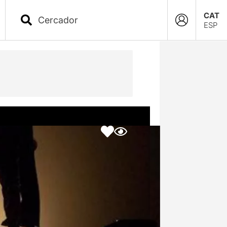
CAT
ESP