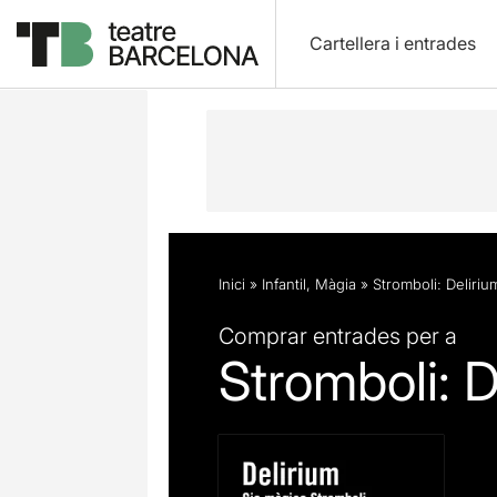
Cartellera i entrades
Descripció
Fitxa artística
Opinion
Inici
»
Infantil
,
Màgia
»
Stromboli: Deliriu
Comprar entrades per a
Stromboli: D