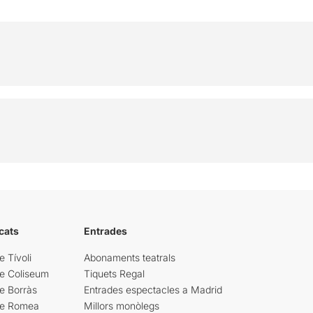
cats
Entrades
e Tívoli
Abonaments teatrals
re Coliseum
Tiquets Regal
e Borràs
Entrades espectacles a Madrid
re Romea
Millors monòlegs