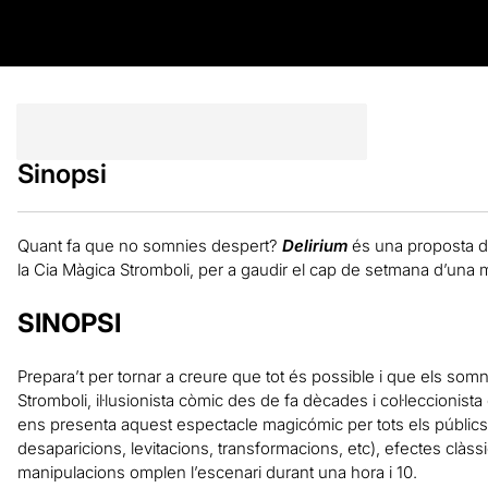
Sinopsi
Quant fa que no somnies despert?
Delirium
és una proposta de
la Cia Màgica Stromboli, per a gaudir el cap de setmana d’una ma
SINOPSI
Prepara’t per tornar a creure que tot és possible i que els somn
Stromboli, il·lusionista còmic des de fa dècades i col·leccionis
ens presenta aquest espectacle magicómic per tots els públics o
desaparicions, levitacions, transformacions, etc), efectes clàssi
manipulacions omplen l’escenari durant una hora i 10.