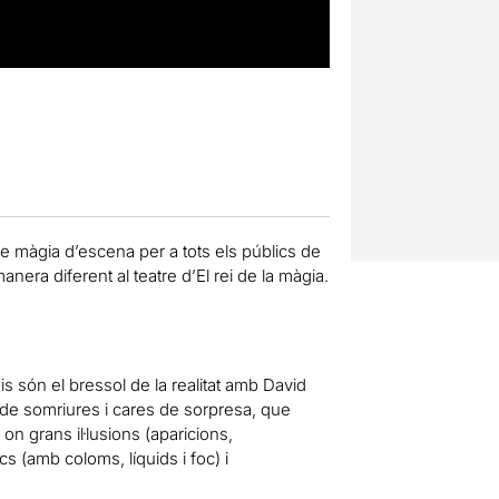
 màgia d’escena per a tots els públics de
nera diferent al teatre d’El rei de la màgia.
is són el bressol de la realitat amb David
ta de somriures i cares de sorpresa, que
n grans il·lusions (aparicions,
cs (amb coloms, líquids i foc) i