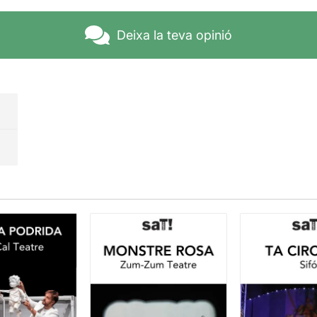
Deixa la teva opinió