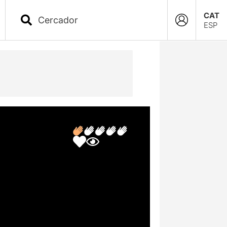
CAT
ESP