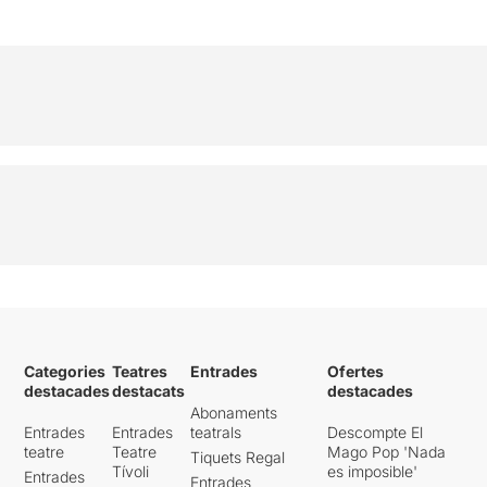
Categories
Teatres
Entrades
Ofertes
destacades
destacats
destacades
Abonaments
Entrades
Entrades
teatrals
Descompte El
teatre
Teatre
Mago Pop 'Nada
Tiquets Regal
Tívoli
es imposible'
Entrades
Entrades