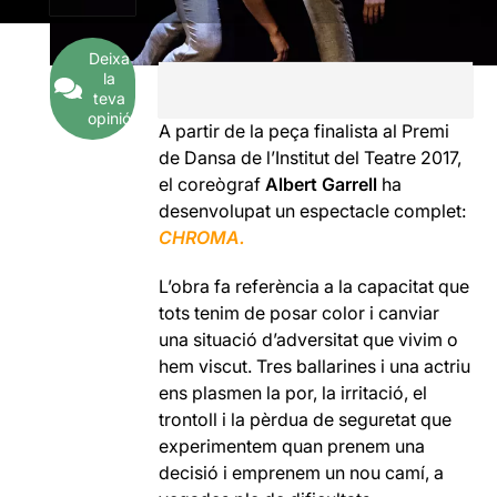
Deixa
la
teva
opinió
A partir de la peça finalista al Premi
de Dansa de l’Institut del Teatre 2017,
el coreògraf
Albert Garrell
ha
desenvolupat un espectacle complet:
CHROMA.
L’obra fa referència a la capacitat que
tots tenim de posar color i canviar
una situació d’adversitat que vivim o
hem viscut. Tres ballarines i una actriu
ens plasmen la por, la irritació, el
trontoll i la pèrdua de seguretat que
experimentem quan prenem una
decisió i emprenem un nou camí, a