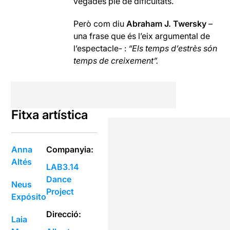
vegades ple de dificultats.
Però com diu
Abraham J. Twersky
–
una frase que és l’eix argumental de
l’espectacle- :
“Els temps d’estrès són
temps de creixement”.
Fitxa artística
Anna
Companyia:
Altés
LAB3.14
Dance
Neus
Project
Expósito
Direcció:
Laia