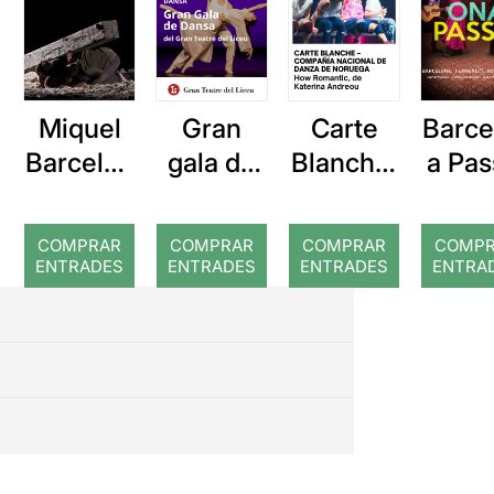
Miquel
Gran
Carte
Barce
Barcelon
gala de
Blanche:
a Pas
a: Rojos
dansa
How
Romanti
COMPRAR
COMPRAR
COMPRAR
COMP
c
ENTRADES
ENTRADES
ENTRADES
ENTRA