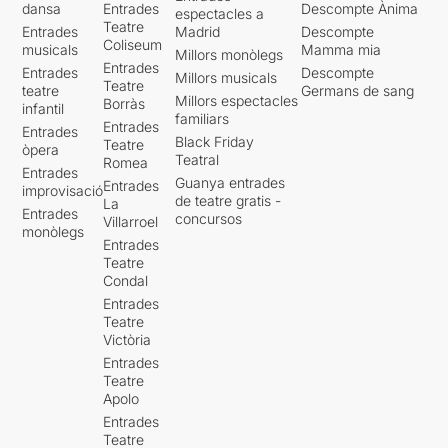
dansa
Entrades
Descompte Ànima
espectacles a
Teatre
Entrades
Madrid
Descompte
Coliseum
musicals
Mamma mia
Millors monòlegs
Entrades
Entrades
Descompte
Millors musicals
Teatre
teatre
Germans de sang
Millors espectacles
Borràs
infantil
familiars
Entrades
Entrades
Black Friday
Teatre
òpera
Teatral
Romea
Entrades
Guanya entrades
Entrades
improvisació
de teatre gratis -
La
Entrades
concursos
Villarroel
monòlegs
Entrades
Teatre
Condal
Entrades
Teatre
Victòria
Entrades
Teatre
Apolo
Entrades
Teatre