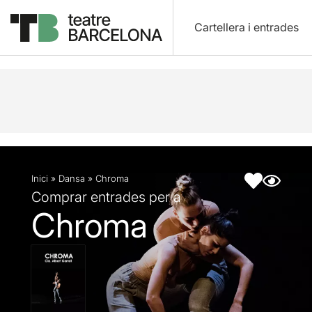
Cartellera i entrades
Descripció
Fitxa artística
Inici
»
Dansa
»
Chroma
Comprar entrades per a
Chroma