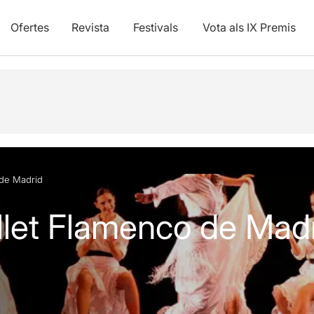
Ofertes
Revista
Festivals
Vota als IX Premis
vídeos
 de Madrid
let Flamenco de Mad