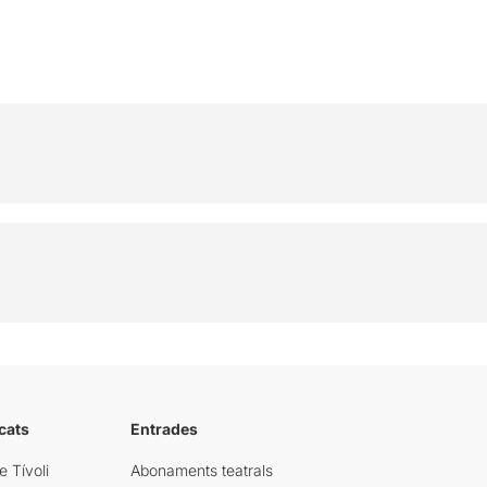
cats
Entrades
e Tívoli
Abonaments teatrals