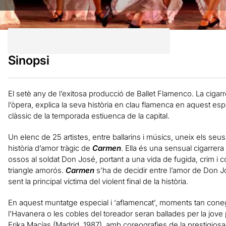
Sinopsi
El setè any de l’exitosa producció de Ballet Flamenco. La cigar
l’òpera, explica la seva història en clau flamenca en aquest espe
clàssic de la temporada estiuenca de la capital.
Un elenc de 25 artistes, entre ballarins i músics, uneix els seu
història d’amor tràgic de
Carmen
. Ella és una sensual cigarrera
ossos al soldat Don José, portant a una vida de fugida, crim i c
triangle amorós.
Carmen
s’ha de decidir entre l’amor de Don Jo
sent la principal víctima del violent final de la història.
En aquest muntatge especial i ‘aflamencat’, moments tan cone
l’Havanera o les cobles del toreador seran ballades per la jov
Erika Macías (Madrid, 1987), amb coreografies de la prestigiosa