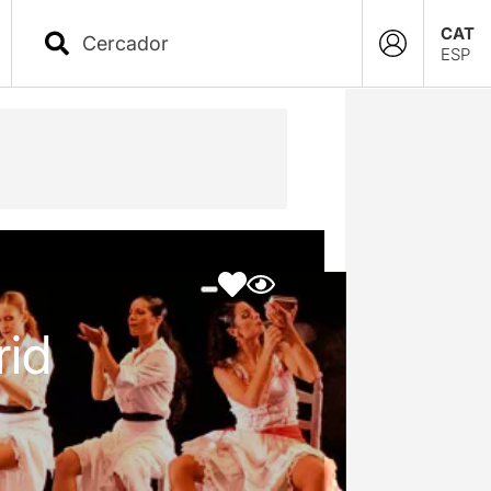
CAT
ESP
rid