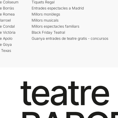
re Coliseum
Tiquets Regal
e Borràs
Entrades espectacles a Madrid
re Romea
Millors monòlegs
larroel
Millors musicals
re Condal
Millors espectacles familiars
e Victòria
Black Friday Teatral
e Apolo
Guanya entrades de teatre gratis - concursos
re Goya
i Texas