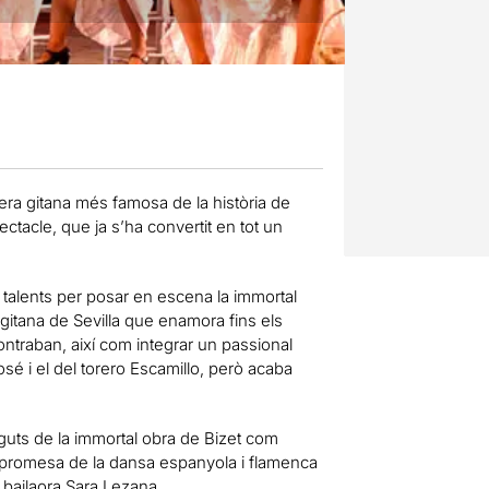
rera gitana més famosa de la història de
ctacle, que ja s’ha convertit en tot un
s talents per posar en escena la immortal
 gitana de Sevilla que enamora fins els
ontraban, així com integrar un passional
sé i el del torero Escamillo, però acaba
guts de la immortal obra de Bizet com
e promesa de la dansa espanyola i flamenca
 bailaora Sara Lezana.