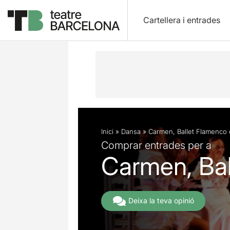
Cartellera i entrades
Descripció
Fitxa artística
Fotos i 
Inici
»
Dansa
»
Carmen, Ballet Flamenco
Comprar entrades per a
Carmen, Bal
Deixa la teva opinió