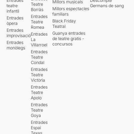
Entrades
Descompte
Millors musicals
Teatre
teatre
Germans de sang
Millors espectacles
Borràs
infantil
familiars
Entrades
Entrades
Black Friday
Teatre
òpera
Teatral
Romea
Entrades
Guanya entrades
Entrades
improvisació
de teatre gratis -
La
Entrades
concursos
Villarroel
monòlegs
Entrades
Teatre
Condal
Entrades
Teatre
Victòria
Entrades
Teatre
Apolo
Entrades
Teatre
Goya
Entrades
Espai
Texas