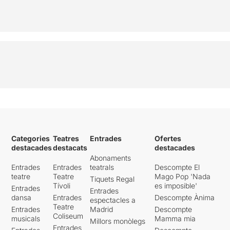
Categories
Teatres
Entrades
Ofertes
destacades
destacats
destacades
Abonaments
Entrades
Entrades
teatrals
Descompte El
teatre
Teatre
Mago Pop 'Nada
Tiquets Regal
Tívoli
es imposible'
Entrades
Entrades
dansa
Entrades
Descompte Ànima
espectacles a
Teatre
Entrades
Madrid
Descompte
Coliseum
musicals
Mamma mia
Millors monòlegs
Entrades