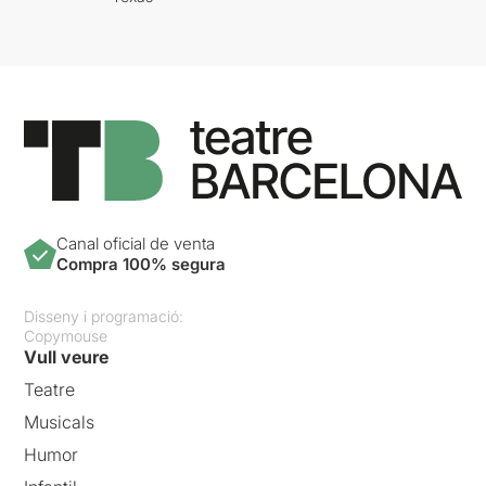
Canal oficial de venta
Compra 100% segura
Disseny i programació:
Copymouse
Vull veure
Teatre
Musicals
Humor