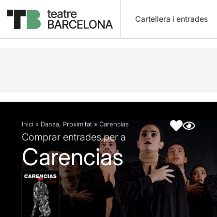
Cartellera i entrades
Descripció
Fitxa artística
Inici
»
Dansa
,
Proximitat
»
Carencias
Comprar entrades per a
Carencias