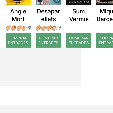
Angle
Desapar
Sum
Miqu
Mort
ellats
Vermis
Barce
a: Ro
COMPRAR
COMPRAR
COMPRAR
COMP
ENTRADES
ENTRADES
ENTRADES
ENTRA