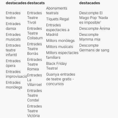
destacades
destacats
destacades
Abonaments
Entrades
Entrades
teatrals
Descompte El
teatre
Teatre
Mago Pop 'Nada
Tiquets Regal
Tívoli
es imposible'
Entrades
Entrades
dansa
Entrades
Descompte Ànima
espectacles a
Teatre
Entrades
Madrid
Descompte
Coliseum
musicals
Mamma mia
Millors monòlegs
Entrades
Entrades
Descompte
Millors musicals
Teatre
teatre
Germans de sang
Millors espectacles
Borràs
infantil
familiars
Entrades
Entrades
Black Friday
Teatre
òpera
Teatral
Romea
Entrades
Guanya entrades
Entrades
improvisació
de teatre gratis -
La
Entrades
concursos
Villarroel
monòlegs
Entrades
Teatre
Condal
Entrades
Teatre
Victòria