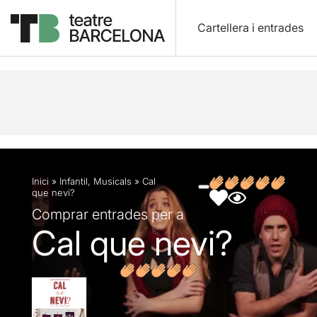
Cartellera i entrades
Descripció
Fitxa artística
Fotos i vídeos
Inici
»
Infantil
,
Musicals
»
Cal
que nevi?
Comprar entrades per a
Cal que nevi?