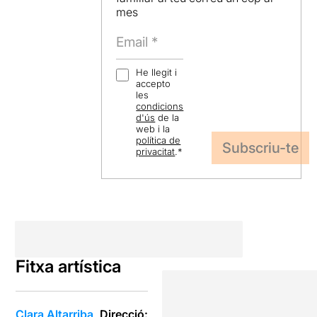
mes
He llegit i
accepto
les
condicions
d'ús
de la
web i la
política de
privacitat
.
*
Fitxa artística
Clara Altarriba
Direcció: