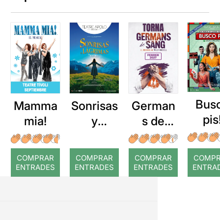
Bus
Mamma
Sonrisas
German
pis
mia!
y
s de
lágrimas
sang
COMPRAR
COMPRAR
COMPRAR
COMP
ENTRADES
ENTRADES
ENTRADES
ENTRA