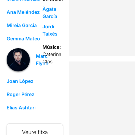
Àgata
Ana Meléndez
García
Mireia Garcia
Jordi
Taixés
Gemma Mateo
Músics:
Caterina
Marc
Clos
Flynn
Joan López
Roger Pérez
Elias Ashtari
Veure fitxa