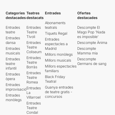
Categories
Teatres
Entrades
Ofertes
destacades
destacats
destacades
Abonaments
Entrades
Entrades
teatrals
Descompte El
teatre
Teatre
Mago Pop 'Nada
Tiquets Regal
Tívoli
es imposible'
Entrades
Entrades
dansa
Entrades
Descompte Ànima
espectacles a
Teatre
Entrades
Madrid
Descompte
Coliseum
musicals
Mamma mia
Millors monòlegs
Entrades
Entrades
Descompte
Millors musicals
Teatre
teatre
Germans de sang
Millors espectacles
Borràs
infantil
familiars
Entrades
Entrades
Black Friday
Teatre
òpera
Teatral
Romea
Entrades
Guanya entrades
Entrades
improvisació
de teatre gratis -
La
Entrades
concursos
Villarroel
monòlegs
Entrades
Teatre
Condal