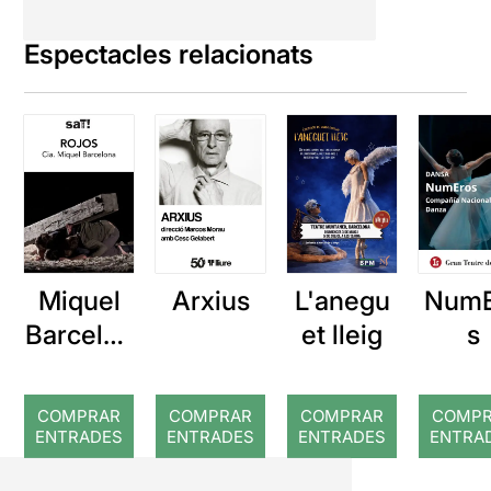
Espectacles relacionats
Miquel
Arxius
L'anegu
NumE
Barcelon
et lleig
s
a: Rojos
COMPRAR
COMPRAR
COMPRAR
COMP
ENTRADES
ENTRADES
ENTRADES
ENTRA