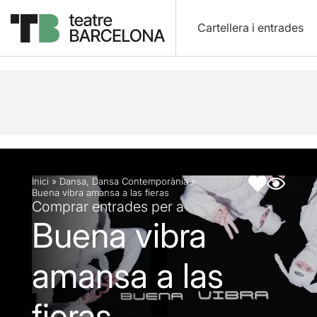
Cartellera i entrades
Descripció
Fitxa artística
Inici
»
Dansa
,
Dansa Contemporània
»
Buena vibra amansa a las fieras
Comprar entrades per a
Buena vibra
amansa a las
fieras