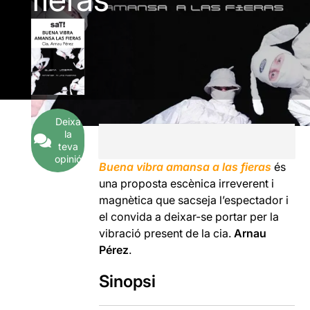
Deixa
la
teva
opinió
Buena vibra amansa a las fieras
és
una proposta escènica irreverent i
magnètica que sacseja l’espectador i
el convida a deixar-se portar per la
vibració present de la cia.
Arnau
Pérez
.
Sinopsi