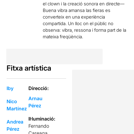
el clown i la creació sonora en directe—
Buena vibra amansa las fieras es
converteix en una experiència
compartida. Un lloc on el públic no
observa: vibra, ressona i forma part de la
mateixa freqüència.
Fitxa artística
Iby
Direcció:
Arnau
Nico
Pérez
Martínez
Il·luminació:
Andrea
Fernando
Pérez
Careaga