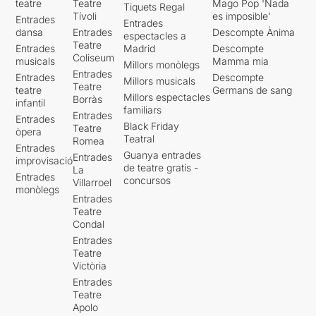
teatre
Teatre
Mago Pop 'Nada
Tiquets Regal
Tívoli
es imposible'
Entrades
Entrades
dansa
Entrades
Descompte Ànima
espectacles a
Teatre
Entrades
Madrid
Descompte
Coliseum
musicals
Mamma mia
Millors monòlegs
Entrades
Entrades
Descompte
Millors musicals
Teatre
teatre
Germans de sang
Millors espectacles
Borràs
infantil
familiars
Entrades
Entrades
Black Friday
Teatre
òpera
Teatral
Romea
Entrades
Guanya entrades
Entrades
improvisació
de teatre gratis -
La
Entrades
concursos
Villarroel
monòlegs
Entrades
Teatre
Condal
Entrades
Teatre
Victòria
Entrades
Teatre
Apolo