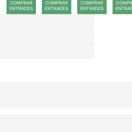
COMPRAR
COMPRAR
COMPRAR
COMP
le
ENTRADES
ENTRADES
ENTRADES
ENTRA
merav
es