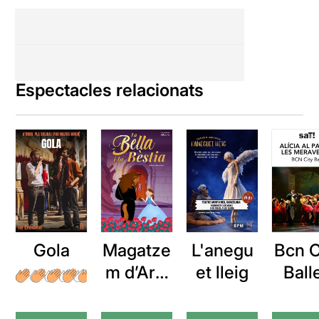
Espectacles relacionats
Gola
Magatze
L'anegu
Bcn C
m d’Ars:
et lleig
Balle
La Bella i
Alícia
la Bèstia
país