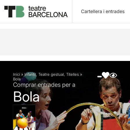
Cartellera i entrades
Descripció
Fitxa artística
Fotos i vídeos
Inici
»
Infantil
,
Teatre gestual
,
Titelles
»
Bola
Comprar entrades per a
Bola