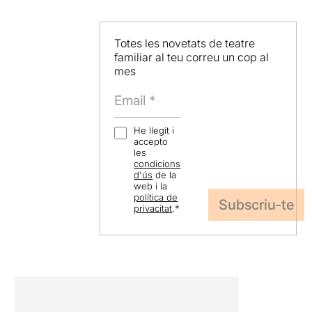
Totes les novetats de teatre
familiar al teu correu un cop al
mes
He llegit i
accepto
les
condicions
d'ús
de la
web i la
política de
privacitat
.
*