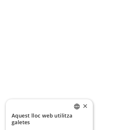
×
Aquest lloc web utilitza
CATALAN
galetes
SPANISH