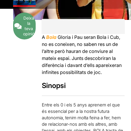
Deixa
la
teva
opinió
A
Bola
Gloria i Pau seran Bola i Cub,
no es coneixen, no saben res un de
l’altre però hauran de conviure al
mateix espai. Junts descobriran la
diferència i davant d’ells apareixeran
infinites possibilitats de joc.
Sinopsi
Entre els 0 i els 5 anys aprenem el que
és essencial per a la nostra futura
autonomia, tenim molta feina a fer, hem
de relacionar-nos amb els altres, amb
l’espai, amb els objectes. BOLA tracta de