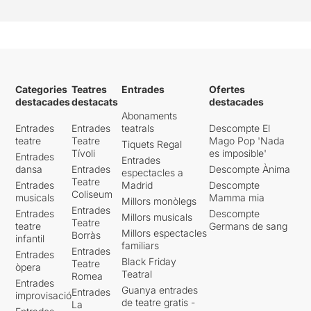
Categories
Teatres
Entrades
Ofertes
destacades
destacats
destacades
Abonaments
Entrades
Entrades
teatrals
Descompte El
teatre
Teatre
Mago Pop 'Nada
Tiquets Regal
Tívoli
es imposible'
Entrades
Entrades
dansa
Entrades
Descompte Ànima
espectacles a
Teatre
Entrades
Madrid
Descompte
Coliseum
musicals
Mamma mia
Millors monòlegs
Entrades
Entrades
Descompte
Millors musicals
Teatre
teatre
Germans de sang
Millors espectacles
Borràs
infantil
familiars
Entrades
Entrades
Black Friday
Teatre
òpera
Teatral
Romea
Entrades
Guanya entrades
Entrades
improvisació
de teatre gratis -
La