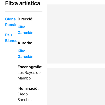
Fitxa artística
Gloria
Direcció:
Román
Kika
Garcelán
Pau
Blanco
Autoria:
Kika
Garcelán
Escenografia:
Los Reyes del
Mambo
Il·luminació:
Diego
Sánchez