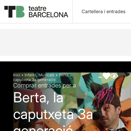
Cartellera i entrades
Descripció
Fitxa artística
Fotos i vídeos
Inici
»
Infantil
,
Musicals
»
Berta, la
caputxeta 3a generació
Comprar entrades per a
Berta, la
caputxeta 3a
generació