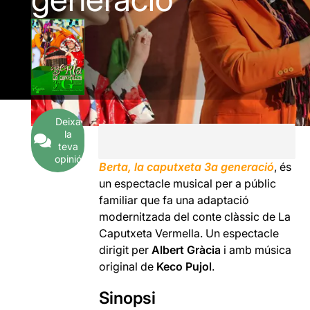
Deixa
la
teva
opinió
Berta, la caputxeta 3a generació
, és
un espectacle musical per a públic
familiar que fa una adaptació
modernitzada del conte clàssic de La
Caputxeta Vermella. Un espectacle
dirigit per
Albert Gràcia
i amb música
original de
Keco Pujol
.
Sinopsi