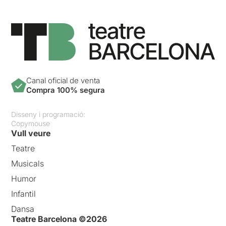
Canal oficial de venta
Compra 100% segura
Disseny i programació:
Copymouse
Vull veure
Teatre
Musicals
Humor
Infantil
Dansa
Teatre Barcelona ©2026