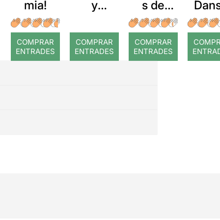
mia!
y
s de
Dans
lágrimas
sang
El Pe
Prín
COMPRAR
COMPRAR
COMPRAR
COMP
ENTRADES
ENTRADES
ENTRADES
ENTRA