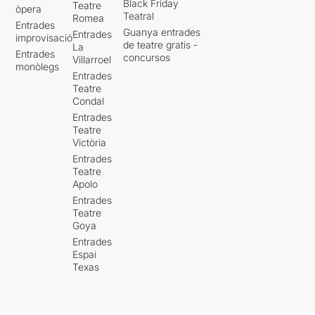
Black Friday
Teatre
òpera
Teatral
Romea
Entrades
Guanya entrades
Entrades
improvisació
de teatre gratis -
La
Entrades
concursos
Villarroel
monòlegs
Entrades
Teatre
Condal
Entrades
Teatre
Victòria
Entrades
Teatre
Apolo
Entrades
Teatre
Goya
Entrades
Espai
Texas