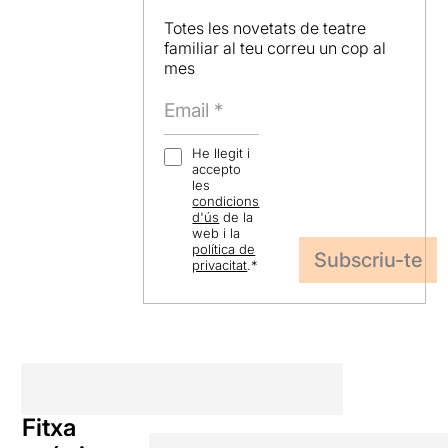
Totes les novetats de teatre
familiar al teu correu un cop al
mes
He llegit i
accepto
les
condicions
d'ús
de la
web i la
política de
privacitat
.
*
Fitxa