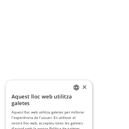
×
Aquest lloc web utilitza
CATALAN
galetes
SPANISH
Aquest lloc web utilitza galetes per millorar
l'experiència de l'usuari. En utilitzar el
nostre lloc web, accepteu totes les galetes
d’acord amb la nostra Política de galetes.