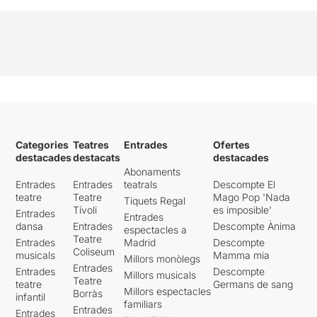
Categories
Teatres
Entrades
Ofertes
destacades
destacats
destacades
Abonaments
Entrades
Entrades
teatrals
Descompte El
teatre
Teatre
Mago Pop 'Nada
Tiquets Regal
Tívoli
es imposible'
Entrades
Entrades
dansa
Entrades
Descompte Ànima
espectacles a
Teatre
Entrades
Madrid
Descompte
Coliseum
musicals
Mamma mia
Millors monòlegs
Entrades
Entrades
Descompte
Millors musicals
Teatre
teatre
Germans de sang
Millors espectacles
Borràs
infantil
familiars
Entrades
Entrades