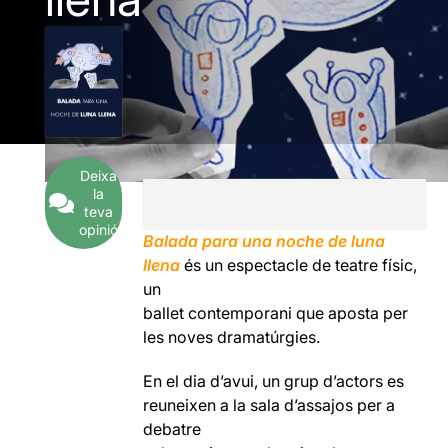
Deixa
la
teva
opinió
Balada para una noche de luna
llena
és un espectacle de teatre físic,
un
ballet contemporani que aposta per
les noves dramatúrgies.
En el dia d’avui, un grup d’actors es
reuneixen a la sala d’assajos per a
debatre