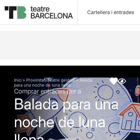
Cartellera i entrades
Descripció
Fitxa artística
Inici
»
Proximitat
,
Teatre gestual
»
Balada
para una noche de luna llena
Comprar entrades per a
Balada para una
noche de luna
llena