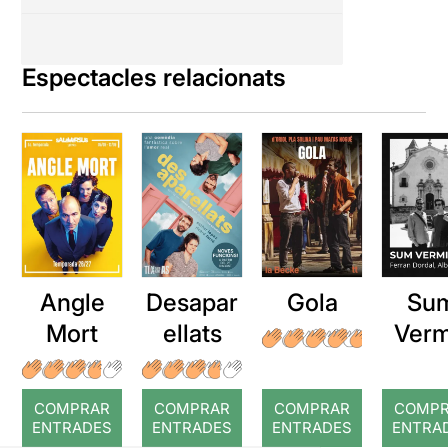
Espectacles relacionats
Angle
Desapar
Gola
Su
Mort
ellats
Verm
COMPRAR
COMPRAR
COMPRAR
COMP
ENTRADES
ENTRADES
ENTRADES
ENTRA