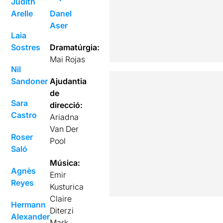
Judith
Arelle
Danel
Aser
Laia
Sostres
Dramatúrgia:
Mai Rojas
Nil
Sandoner
Ajudantia
de
Sara
direcció:
Castro
Ariadna
Van Der
Roser
Pool
Saló
Música:
Agnès
Emir
Reyes
Kusturica
Claire
Hermann
Diterzi
Alexander
Mark