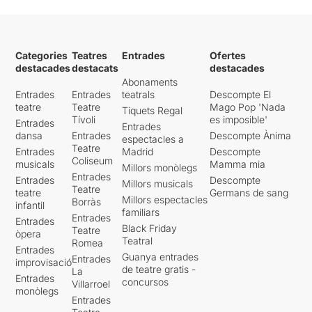
Categories
Teatres
Entrades
Ofertes
destacades
destacats
destacades
Abonaments
Entrades
Entrades
teatrals
Descompte El
teatre
Teatre
Mago Pop 'Nada
Tiquets Regal
Tívoli
es imposible'
Entrades
Entrades
dansa
Entrades
Descompte Ànima
espectacles a
Teatre
Entrades
Madrid
Descompte
Coliseum
musicals
Mamma mia
Millors monòlegs
Entrades
Entrades
Descompte
Millors musicals
Teatre
teatre
Germans de sang
Millors espectacles
Borràs
infantil
familiars
Entrades
Entrades
Black Friday
Teatre
òpera
Teatral
Romea
Entrades
Guanya entrades
Entrades
improvisació
de teatre gratis -
La
Entrades
concursos
Villarroel
monòlegs
Entrades