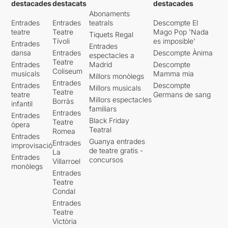
destacades
destacats
destacades
Abonaments
Entrades
Entrades
teatrals
Descompte El
teatre
Teatre
Mago Pop 'Nada
Tiquets Regal
Tívoli
es imposible'
Entrades
Entrades
dansa
Entrades
Descompte Ànima
espectacles a
Teatre
Entrades
Madrid
Descompte
Coliseum
musicals
Mamma mia
Millors monòlegs
Entrades
Entrades
Descompte
Millors musicals
Teatre
teatre
Germans de sang
Millors espectacles
Borràs
infantil
familiars
Entrades
Entrades
Black Friday
Teatre
òpera
Teatral
Romea
Entrades
Guanya entrades
Entrades
improvisació
de teatre gratis -
La
Entrades
concursos
Villarroel
monòlegs
Entrades
Teatre
Condal
Entrades
Teatre
Victòria