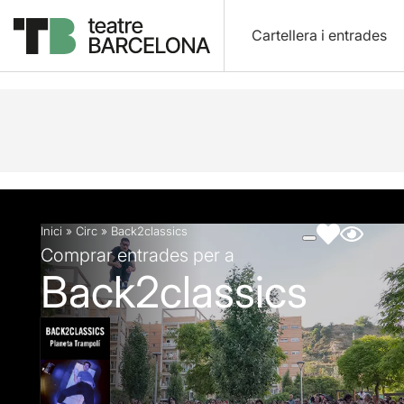
Cartellera i entrades
Descripció
Fitxa artística
Fotos i vídeos
Inici
»
Circ
»
Back2classics
Comprar entrades per a
Back2classics