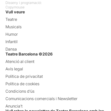
Disseny i programació:
Copymouse
Vull veure
Teatre
Musicals
Humor
Infantil
Dansa
Teatre Barcelona ©2026
Atenció al client
Avís legal
Política de privacitat
Política de cookies
Condicions d’ús
Comunicacions comercials i Newsletter
Anuncia’t
Vull rebre la newsletter de Teatre Barcelona amb les