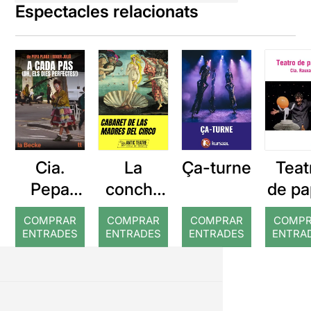
Espectacles relacionats
Cia.
La
Teat
Ça-turne
Pepa
concha
de pa
Plana: A
de tu
COMPRAR
COMPRAR
COMPRAR
COMP
cada pas
madre
ENTRADES
ENTRADES
ENTRADES
ENTRA
Cabaret