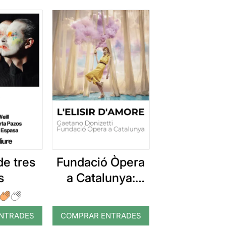
de tres
Fundació Òpera
s
a Catalunya:
L’elisir d’amore
NTRADES
COMPRAR ENTRADES