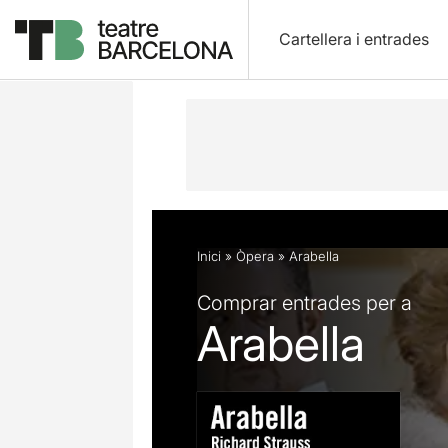
Cartellera i entrades
Descripció
Fitxa artística
Fotos i 
Inici
»
Òpera
»
Arabella
Comprar entrades per a
Arabella