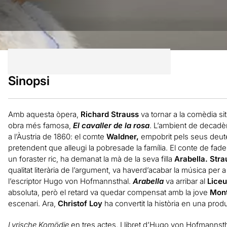
Sinopsi
Amb aquesta òpera,
Richard Strauss
va tornar a la comèdia si
obra més famosa,
El cavaller de la rosa
. L’ambient de decadè
a l’Àustria de 1860: el comte
Waldner,
empobrit pels seus deutes
pretendent que alleugi la pobresade la família. El conte de fades
un foraster ric, ha demanat la mà de la seva filla
Arabella. Stra
qualitat literària de l’argument, va haverd’acabar la música per 
l’escriptor Hugo von Hofmannsthal.
Arabella
va arribar al
Liceu
absoluta, però el retard va quedar compensat amb la jove
Mont
escenari. Ara,
Christof Loy
ha convertit la història en una prod
Lyrische Komödie
en tres actes. Llibret d’Hugo von Hofmannsth