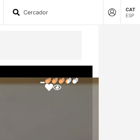
CAT
ESP