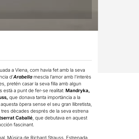
tuada a Viena, com havia fet amb la seva
ncia d’
Arabella
mescla l’amor amb l’interès
, pretén casar la seva filla amb algun
 està a punt de fer-se realitat:
Mandryka,
uss,
que donava tanta importància a la
a aquesta òpera sense el seu gran llibretista,
tres dècades després de la seva estrena
serrat Caballé
, que debutava en aquest
ucción fascinant.
al. Música de Richard Strauss. Estrenada