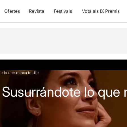
Ofertes
Revista
Festivals
Vota als IX Premis
e lo que nunca te dije
 Susurrándote lo que 