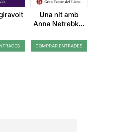
Una nit amb
giravolt
Anna Netrebko,
Brian Jagde i
George Petean
NTRADES
COMPRAR ENTRADES