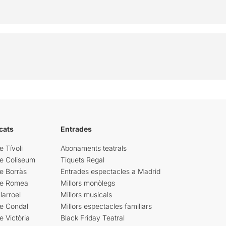
cats
Entrades
e Tívoli
Abonaments teatrals
re Coliseum
Tiquets Regal
e Borràs
Entrades espectacles a Madrid
re Romea
Millors monòlegs
larroel
Millors musicals
re Condal
Millors espectacles familiars
e Victòria
Black Friday Teatral