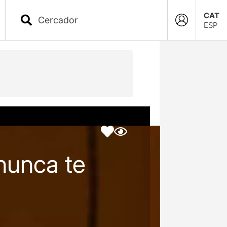
CAT
ESP
nunca te