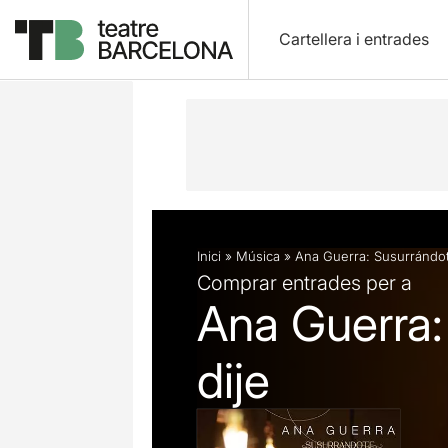
Cartellera i entrades
Descripció
Fitxa artística
Inici
»
Música
»
Ana Guerra: Susurrándot
Comprar entrades per a
Ana Guerra:
dije