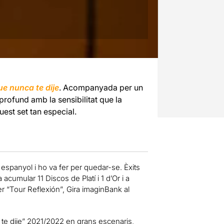
e nunca te dije
. Acompanyada per un
profund amb la sensibilitat que la
uest set tan especial.
espanyol i ho va fer per quedar-se. Èxits
 acumular 11 Discos de Platí i 1 d’Or i a
r “Tour Reflexión”, Gira imaginBank al
te dije” 2021/2022 en grans escenaris,