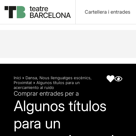
Cartellera i entrades
Descripció
Fitxa artística
Inici
»
Dansa
,
Nous llenguatges escènics
,
Proximitat
»
Algunos títulos para un
acercamiento al ruido
Comprar entrades per a
Algunos títulos
para un