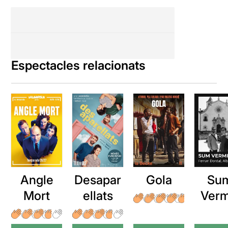
Espectacles relacionats
Angle
Desapar
Gola
Su
Mort
ellats
Verm