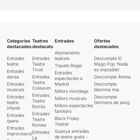
Categories
Teatres
Entrades
Ofertes
destacades
destacats
destacades
Abonaments
Entrades
Entrades
teatrals
Descompte El
teatre
Teatre
Mago Pop 'Nada
Tiquets Regal
Tívoli
es imposible'
Entrades
Entrades
dansa
Entrades
Descompte Ànima
espectacles a
Teatre
Entrades
Madrid
Descompte
Coliseum
musicals
Mamma mia
Millors monòlegs
Entrades
Entrades
Descompte
Millors musicals
Teatre
teatre
Germans de sang
Millors espectacles
Borràs
infantil
familiars
Entrades
Entrades
Black Friday
Teatre
òpera
Teatral
Romea
Entrades
Guanya entrades
Entrades
improvisació
de teatre gratis -
La