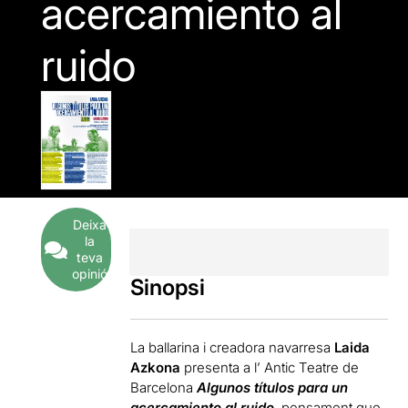
acercamiento al
ruido
Deixa
la
teva
opinió
Sinopsi
La ballarina i creadora navarresa
Laida
Azkona
presenta a l’ Antic Teatre de
Barcelona
Algunos títulos para un
acercamiento al ruido
, pensament que