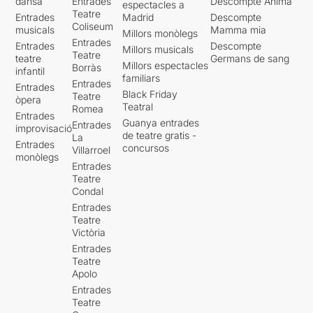
dansa
Entrades
Descompte Ànima
espectacles a
Teatre
Entrades
Madrid
Descompte
Coliseum
musicals
Mamma mia
Millors monòlegs
Entrades
Entrades
Descompte
Millors musicals
Teatre
teatre
Germans de sang
Millors espectacles
Borràs
infantil
familiars
Entrades
Entrades
Black Friday
Teatre
òpera
Teatral
Romea
Entrades
Guanya entrades
Entrades
improvisació
de teatre gratis -
La
Entrades
concursos
Villarroel
monòlegs
Entrades
Teatre
Condal
Entrades
Teatre
Victòria
Entrades
Teatre
Apolo
Entrades
Teatre