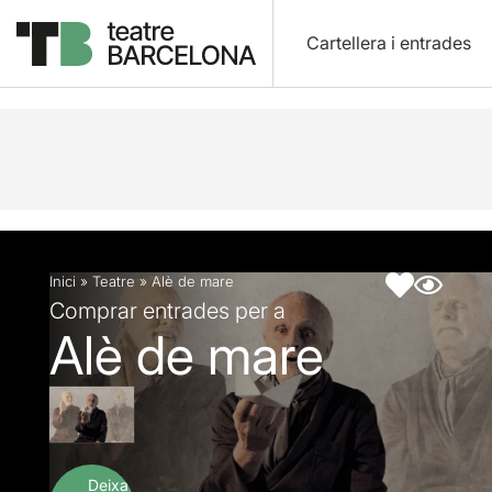
Cartellera i entrades
Descripció
Fitxa artística
Fotos i vídeos
Inici
»
Teatre
»
Alè de mare
Comprar entrades per a
Alè de mare
Deixa