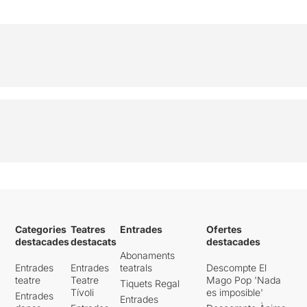
Categories
Teatres
Entrades
Ofertes
destacades
destacats
destacades
Abonaments
Entrades
Entrades
teatrals
Descompte El
teatre
Teatre
Mago Pop 'Nada
Tiquets Regal
Tívoli
es imposible'
Entrades
Entrades