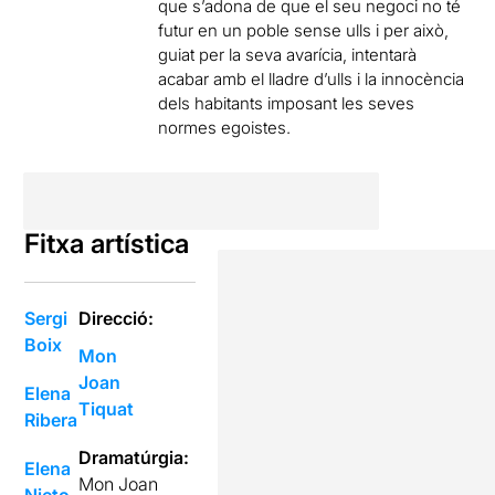
que s’adona de que el seu negoci no té
futur en un poble sense ulls i per això,
guiat per la seva avarícia, intentarà
acabar amb el lladre d’ulls i la innocència
dels habitants imposant les seves
normes egoistes.
Fitxa artística
Sergi
Direcció:
Boix
Mon
Joan
Elena
Tiquat
Ribera
Dramatúrgia:
Elena
Mon Joan
Nieto