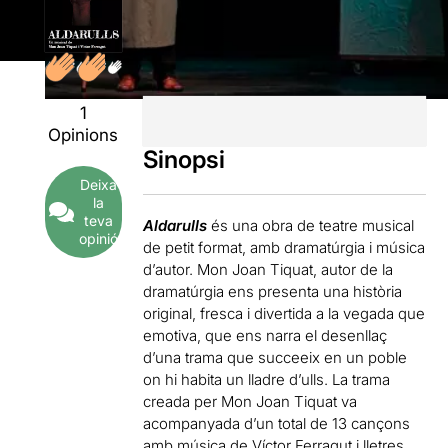
1
Opinions
Sinopsi
Deixa
la
teva
Aldarulls
és una obra de teatre musical
opinió
de petit format, amb dramatúrgia i música
d’autor. Mon Joan Tiquat, autor de la
dramatúrgia ens presenta una història
original, fresca i divertida a la vegada que
emotiva, que ens narra el desenllaç
d’una trama que succeeix en un poble
on hi habita un lladre d’ulls. La trama
creada per Mon Joan Tiquat va
acompanyada d’un total de 13 cançons
amb música de Víctor Ferragut i lletres