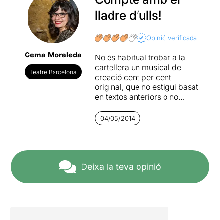
lladre d’ulls!
Opinió verificada
Gema Moraleda
No és habitual trobar a la
cartellera un musical de
Teatre Barcelona
creació cent per cent
original, que no estigui basat
en textos anteriors o no
sigui, directament, una
traducció.
Aldarulls
és una
04/05/2014
d'aquestes
rara avis
, i una
de molt ben feta, per cert. A
Aldarulls
trobem la
combinació perfecta entre
una obra fosca de misteri
Deixa la teva opinió
amb tocs de terror i una
comèdia negra amb
moments d'allò més
divertits. Amb cinc músics
dalt de l'escenari (tot un luxe