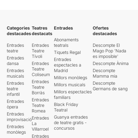
Categories
Teatres
Entrades
Ofertes
destacades
destacats
destacades
Abonaments
Entrades
Entrades
teatrals
Descompte El
teatre
Teatre
Mago Pop 'Nada
Tiquets Regal
Tívoli
es imposible'
Entrades
Entrades
dansa
Entrades
Descompte Ànima
espectacles a
Teatre
Entrades
Madrid
Descompte
Coliseum
musicals
Mamma mia
Millors monòlegs
Entrades
Entrades
Descompte
Millors musicals
Teatre
teatre
Germans de sang
Millors espectacles
Borràs
infantil
familiars
Entrades
Entrades
Black Friday
Teatre
òpera
Teatral
Romea
Entrades
Guanya entrades
Entrades
improvisació
de teatre gratis -
La
Entrades
concursos
Villarroel
monòlegs
Entrades