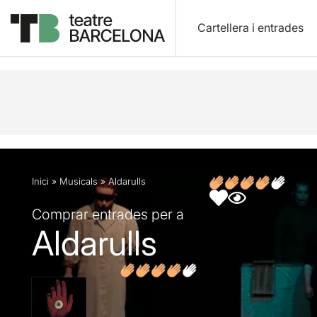
Cartellera i entrades
Descripció
Fitxa artística
Fotos i vídeos
Opin
Inici
»
Musicals
»
Aldarulls
Comprar entrades per a
Aldarulls