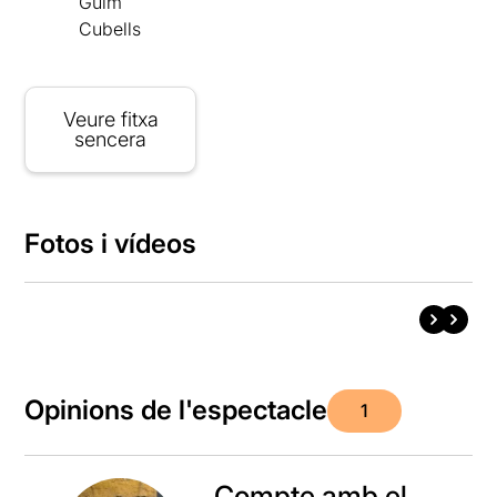
Guim
Cubells
Veure fitxa
sencera
Fotos i vídeos
Opinions de l'espectacle
1
Compte amb el