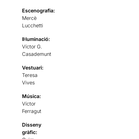
Escenografia:
Mercè
Lucchetti
Il·luminació:
Víctor G.
Casademunt
Vestuari:
Teresa
Vives
Música:
Víctor
Ferragut
Disseny
gràfic: