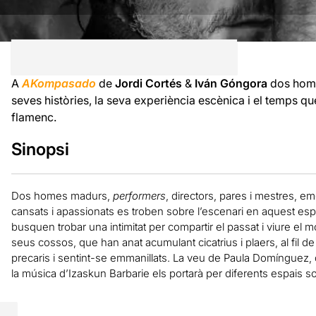
A
AKompasado
de
Jordi Cortés
&
Iván Góngora
dos home
seves històries, la seva experiència escènica i el temps qu
flamenc.
Sinopsi
Dos homes madurs,
performers
, directors, pares i mestres, emo
cansats i apassionats es troben sobre l’escenari en aquest espe
busquen trobar una intimitat per compartir el passat i viure el
seus cossos, que han anat acumulant cicatrius i plaers, al fil de 
precaris i sentint-se emmanillats. La veu de Paula Domínguez, q
la música d’Izaskun Barbarie els portarà per diferents espais 