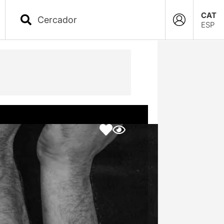
CAT
ESP