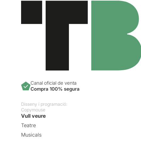
Canal oficial de venta
Compra 100% segura
Disseny i programació:
Copymouse
Vull veure
Teatre
Musicals