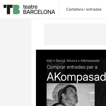
Cartellera i entrades
Descripció
Fitxa artística
Inici
»
Dansa
,
Música
»
AKompasado
Comprar entrades per a
AKompasad