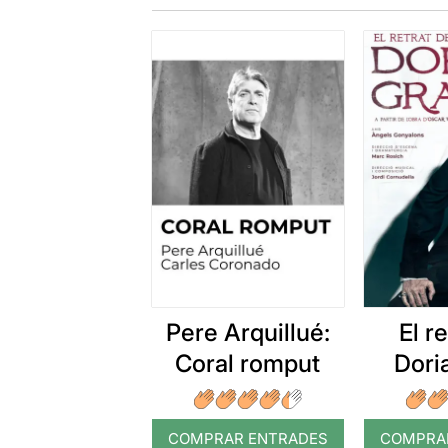
Pere Arquillué:
El r
Coral romput
Dori
COMPRAR ENTRADES
COMPRA