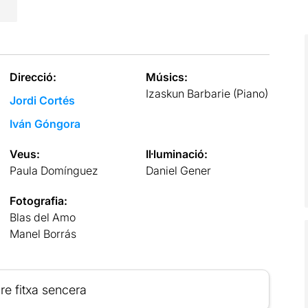
Direcció:
Músics:
Izaskun Barbarie (Piano)
Jordi Cortés
Iván Góngora
Veus:
Il·luminació:
Paula Domínguez
Daniel Gener
Fotografia:
Blas del Amo
Manel Borrás
re fitxa sencera