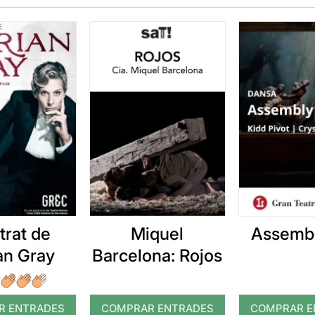
etrat de
Miquel
Assembl
an Gray
Barcelona: Rojos
R ENTRADES
COMPRAR ENTRADES
COMPRAR E