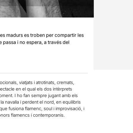
s madurs es troben per compartir les
e passa i no espera, a través del
cionals, viatjats i atrotinats, cremats,
ctacle en el qual els dos intèrprets
 moment. I ho fan sempre jugant amb els
la navalla i perdent el nord, en equilibris
ue fusiona flamenc, soul i improvisació, i
sonors flamencs i contemporanis.