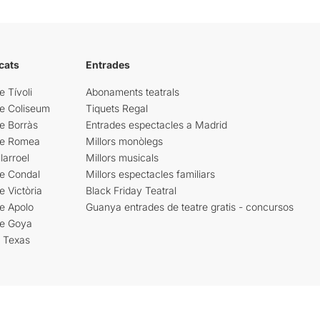
cats
Entrades
e Tívoli
Abonaments teatrals
re Coliseum
Tiquets Regal
e Borràs
Entrades espectacles a Madrid
re Romea
Millors monòlegs
larroel
Millors musicals
re Condal
Millors espectacles familiars
e Victòria
Black Friday Teatral
e Apolo
Guanya entrades de teatre gratis - concursos
re Goya
i Texas