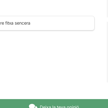
re fitxa sencera
Deixa la teva opinió