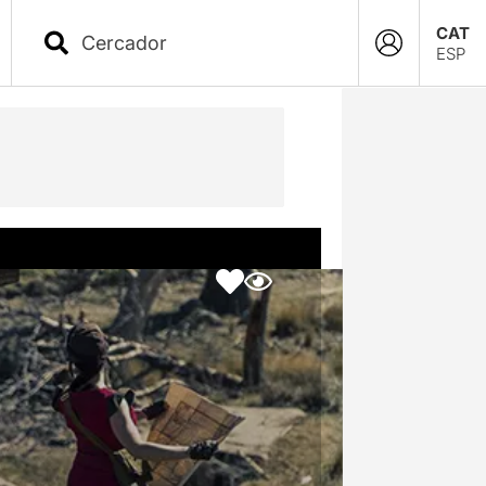
CAT
ESP