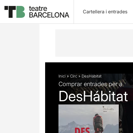
Cartellera i entrades
Descripció
Fitxa artística
Inici
»
Circ
»
DesHábitat
Comprar entrades per a
DesHábitat