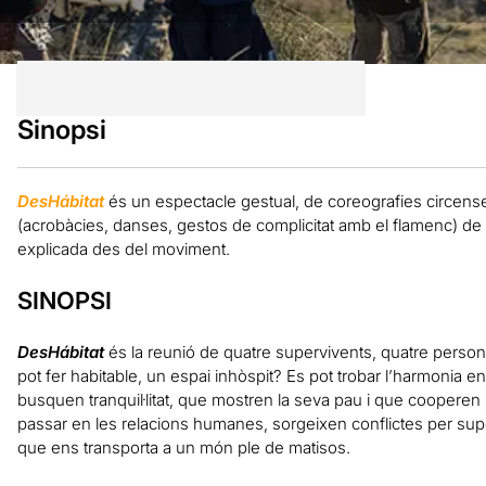
Sinopsi
DesHábitat
és un espectacle gestual, de coreografies circens
(acrobàcies, danses, gestos de complicitat amb el flamenc) d
explicada des del moviment.
SINOPSI
DesHábitat
és la reunió de quatre supervivents, quatre person
pot fer habitable, un espai inhòspit? Es pot trobar l’harmonia 
busquen tranquil·litat, que mostren la seva pau i que cooper
passar en les relacions humanes, sorgeixen conflictes per sup
que ens transporta a un món ple de matisos.