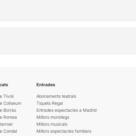
cats
Entrades
e Tívoli
Abonaments teatrals
re Coliseum
Tiquets Regal
e Borràs
Entrades espectacles a Madrid
re Romea
Millors monòlegs
larroel
Millors musicals
re Condal
Millors espectacles familiars