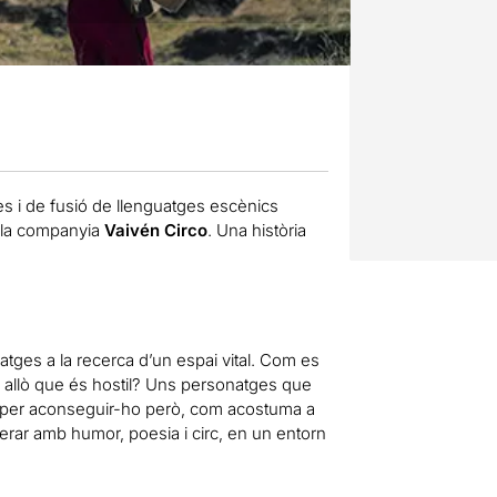
es i de fusió de llenguatges escènics
e la companyia
Vaivén Circo
. Una història
atges a la recerca d’un espai vital. Com es
en allò que és hostil? Uns personatges que
en per aconseguir-ho però, com acostuma a
erar amb humor, poesia i circ, en un entorn