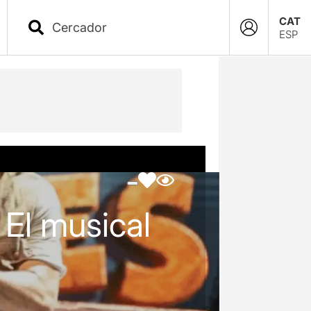
CAT
ESP
 El musical