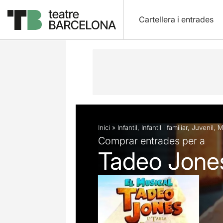
Cartellera i entrades
Descripció
Fitxa artística
Fotos i 
Inici
»
Infantil
,
Infantil i familiar
,
Juvenil
,
M
Comprar entrades per a
Tadeo Jones