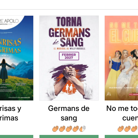
risas y
Germans de
No me to
grimas
sang
cue