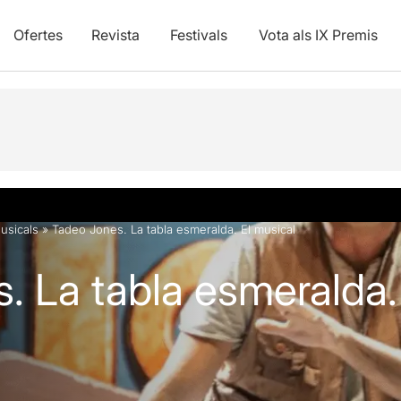
Ofertes
Revista
Festivals
Vota als IX Premis
vídeos
usicals
»
Tadeo Jones. La tabla esmeralda. El musical
. La tabla esmeralda.