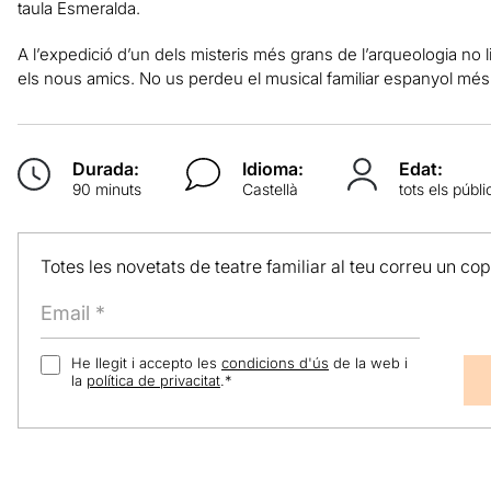
taula Esmeralda.
A l’expedició d’un dels misteris més grans de l’arqueologia no li
els nous amics. No us perdeu el musical familiar espanyol més 
Durada:
Idioma:
Edat:
90 minuts
Castellà
tots els públi
Totes les novetats de teatre familiar al teu correu un co
He llegit i accepto les
condicions d'ús
de la web i
la
política de privacitat
.
*