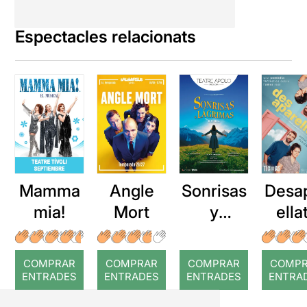
Espectacles relacionats
Mamma
Angle
Sonrisas
Desa
mia!
Mort
y
ella
lágrimas
COMPRAR
COMPRAR
COMPRAR
COMP
ENTRADES
ENTRADES
ENTRADES
ENTRA