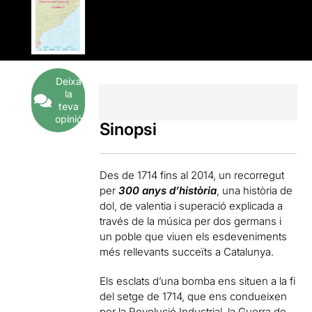
Deixa
la
teva
opinió
Sinopsi
Des de 1714 fins al 2014, un recorregut
per
300 anys d’història
, una història de
dol, de valentia i superació explicada a
través de la música per dos germans i
un poble que viuen els esdeveniments
més rellevants succeïts a Catalunya.
Els esclats d’una bomba ens situen a la fi
del setge de 1714, que ens condueixen
per la Revolució Industrial, la Guerra de