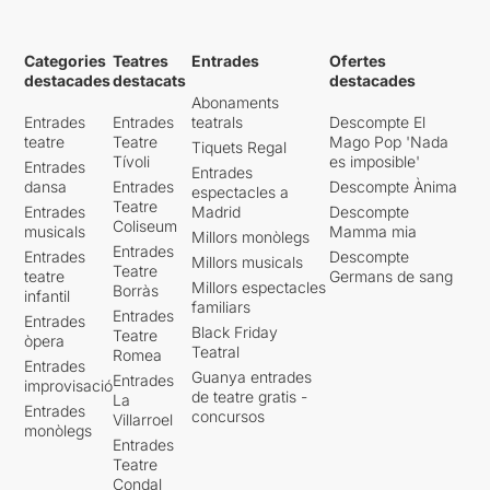
Categories
Teatres
Entrades
Ofertes
destacades
destacats
destacades
Abonaments
Entrades
Entrades
teatrals
Descompte El
teatre
Teatre
Mago Pop 'Nada
Tiquets Regal
Tívoli
es imposible'
Entrades
Entrades
dansa
Entrades
Descompte Ànima
espectacles a
Teatre
Entrades
Madrid
Descompte
Coliseum
musicals
Mamma mia
Millors monòlegs
Entrades
Entrades
Descompte
Millors musicals
Teatre
teatre
Germans de sang
Millors espectacles
Borràs
infantil
familiars
Entrades
Entrades
Black Friday
Teatre
òpera
Teatral
Romea
Entrades
Guanya entrades
Entrades
improvisació
de teatre gratis -
La
Entrades
concursos
Villarroel
monòlegs
Entrades
Teatre
Condal