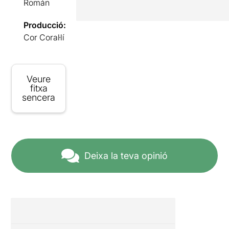
Román
Producció:
Cor Coral·lí
Veure
fitxa
sencera
Deixa la teva opinió