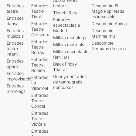
Abonaments
Entrades
Entrades
teatrals
Descompte El
teatre
Teatre
Mago Pop 'Nada
Tiquets Regal
Tívoli
es imposible'
Entrades
Entrades
dansa
Entrades
Descompte Ànima
espectacles a
Teatre
Entrades
Madrid
Descompte
Coliseum
musicals
Mamma mia
Millors monòlegs
Entrades
Entrades
Descompte
Millors musicals
Teatre
teatre
Germans de sang
Millors espectacles
Borràs
infantil
familiars
Entrades
Entrades
Black Friday
Teatre
òpera
Teatral
Romea
Entrades
Guanya entrades
Entrades
improvisació
de teatre gratis -
La
Entrades
concursos
Villarroel
monòlegs
Entrades
Teatre
Condal
Entrades
Teatre
Victòria
Entrades