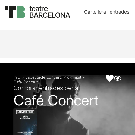
Cartellera i entrades
Descripció
Fitxa artística
Articles
Inici
»
Espectacle concert
,
Proximitat
»
Café Concert
Comprar entrades per a
Café Concert