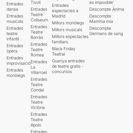
Tívoli
es imposible'
Entrades
Entrades
dansa
Entrades
Descompte Ànima
espectacles a
Teatre
Entrades
Madrid
Descompte
Coliseum
musicals
Mamma mia
Millors monòlegs
Entrades
Entrades
Descompte
Millors musicals
Teatre
teatre
Germans de sang
Millors espectacles
Borràs
infantil
familiars
Entrades
Entrades
Black Friday
Teatre
òpera
Teatral
Romea
Entrades
Guanya entrades
Entrades
improvisació
de teatre gratis -
La
Entrades
concursos
Villarroel
monòlegs
Entrades
Teatre
Condal
Entrades
Teatre
Victòria
Entrades
Teatre
Apolo
Entrades