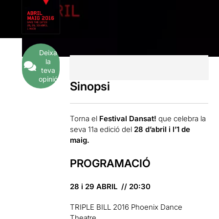
Deixa
la
teva
opinió
Sinopsi
Torna el
Festival Dansat!
que celebra la
seva 11a edició del
28 d’abril i l’1 de
maig.
PROGRAMACIÓ
28 i 29 ABRIL
//
20:30
TRIPLE BILL 2016
Phoenix Dance
Theatre