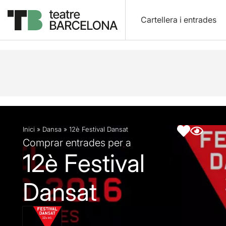
Cartellera i entrades
Descripció
Fitxa artística
Inici
»
Dansa
»
12è Festival Dansat
Comprar entrades per a
12è Festival
Dansat