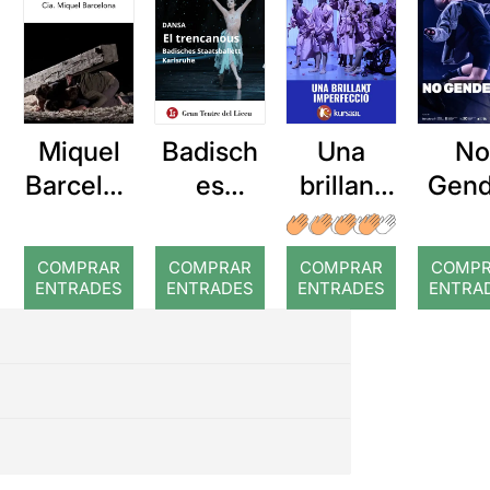
Miquel
Badisch
N
Una
Barcelon
es
Gend
brillant
a: Rojos
Staatsba
imperfec
llett
ció (o
COMPRAR
COMPRAR
COMPRAR
COMP
Karlsruh
mort
ENTRADES
ENTRADES
ENTRADES
ENTRA
e: El
d'un
trencano
pianista)
us