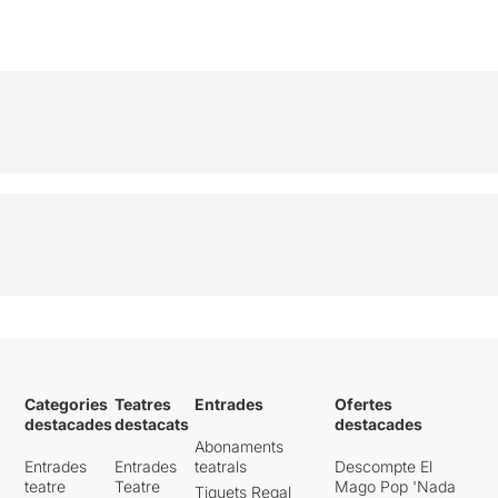
Categories
Teatres
Entrades
Ofertes
destacades
destacats
destacades
Abonaments
Entrades
Entrades
teatrals
Descompte El
teatre
Teatre
Mago Pop 'Nada
Tiquets Regal