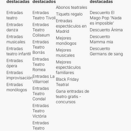
destacadas
destacados
destacadas
Abonos teatrales
Entradas
Entradas
Descuento El
Tiquets regalo
teatro
Teatro Tívoli
Mago Pop 'Nada
Entradas
es imposible'
Entradas
Entradas
espectáculos en
danza
Teatro
Descuento Ànima
Madrid
Coliseum
Entradas
Descuento
Mejores
musicales
Entradas
Mamma mia
monólogos
Teatro
Entradas
Descuento
Mejores
Borrás
teatro infantil
Germans de sang
musicales
Entradas
Entradas
Mejores
Teatro
ópera
espectáculos
Romea
Entradas
familiares
Entradas La
improvisación
Black Friday
Villarroel
Entradas
Teatral
Entradas
monólogos
Gana entradas de
Teatro
teatro gratis -
Condal
concursos
Entradas
Teatro
Victòria
Entradas
Teatro