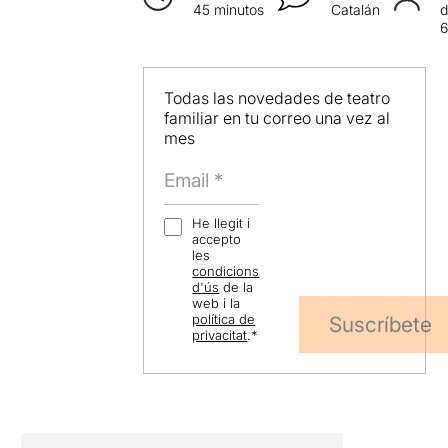
45 minutos
Catalán
d
Todas las novedades de teatro
familiar en tu correo una vez al
mes
He llegit i
accepto
les
condicions
d'ús
de la
web i la
política de
Suscríbete
privacitat
.
*