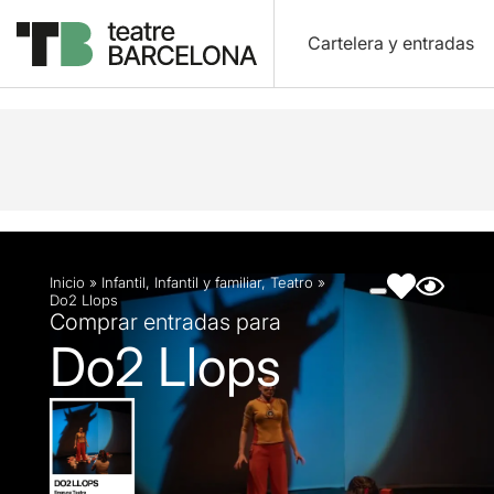
Cartelera y entradas
Descripción
Ficha artística
Fotos y vídeos
Inicio
»
Infantil
,
Infantil y familiar
,
Teatro
»
Do2 Llops
Comprar entradas para
Do2 Llops