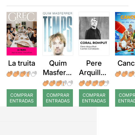
La truita
Quim
Pere
Canc
Masferre
Arquillué
r: Temps
: Coral
romput
COMPRAR
COMPRAR
COMPRAR
COMP
ENTRADAS
ENTRADAS
ENTRADAS
ENTRA