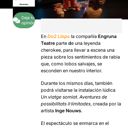
Deja tu
opinión
En
Do2 Llops
la compañía
Engruna
Teatre
parte
d
e una leyenda
cherokee, para llevar a escena una
pieza sobre los sentimientos de rabia
que, como lobos salvajes, se
esconden en nuestro interior.
Durante los mismos días, también
podrá visitarse la instalación lúdica
Un viatge somiat. Aventures de
possibilitats il·limitades
, creada por la
artista
Inge Nouws
.
El espectáculo se enmarca en el