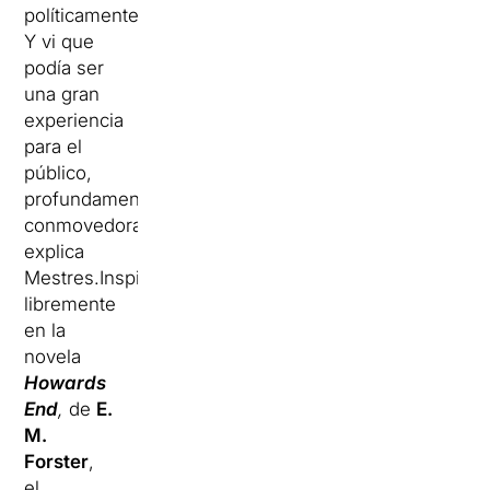
políticamente…
Y vi que
podía ser
una gran
experiencia
para el
público,
profundamente
conmovedora”,
explica
Mestres.Inspirado
libremente
en la
novela
Howards
End
,
de
E.
M.
Forster
,
el