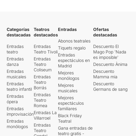
Categorías
Teatros
Entradas
Ofertas
destacadas
destacados
destacadas
Abonos teatrales
Entradas
Entradas
Descuento El
Tiquets regalo
teatro
Teatro Tívoli
Mago Pop 'Nada
Entradas
es imposible'
Entradas
Entradas
espectáculos en
danza
Teatro
Descuento Ànima
Madrid
Coliseum
Entradas
Descuento
Mejores
musicales
Entradas
Mamma mia
monólogos
Teatro
Entradas
Descuento
Mejores
Borrás
teatro infantil
Germans de sang
musicales
Entradas
Entradas
Mejores
Teatro
ópera
espectáculos
Romea
Entradas
familiares
Entradas La
improvisación
Black Friday
Villarroel
Entradas
Teatral
Entradas
monólogos
Gana entradas de
Teatro
teatro gratis -
Condal