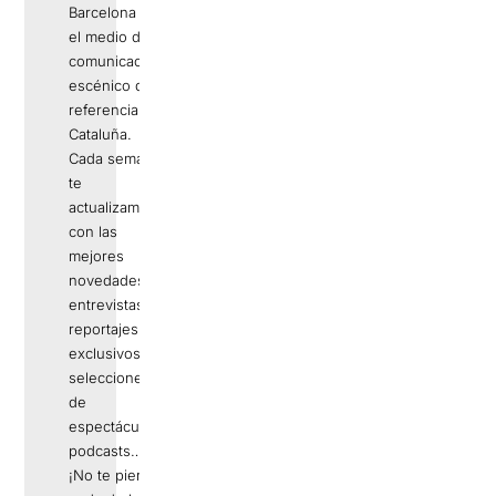
Barcelona es
el medio de
comunicación
escénico de
referencia en
Cataluña.
Cada semana
te
actualizamos
con las
mejores
novedades,
entrevistas,
reportajes
exclusivos,
selecciones
de
espectáculos,
podcasts…
¡No te pierdas