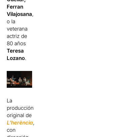
Ferran
Vilajosana
,
o la
veterana
actriz de
80 años
Teresa
Lozano
.
La
producción
original de
L’
herència
,
con