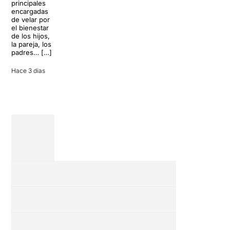
principales
del […]
una
encargadas
conversación
de velar por
inoportuna
27 julio 2026
el bienestar
puede
de los hijos,
convertir unas
la pareja, los
vacaciones
padres… […]
entre amigos
en una revisión
Hace 3 dias
completa […]
28 julio 2026