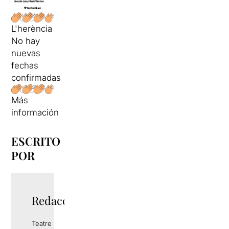
L'herència
No hay
nuevas
fechas
confirmadas
Más
información
ESCRITO
POR
Redacció
Teatre