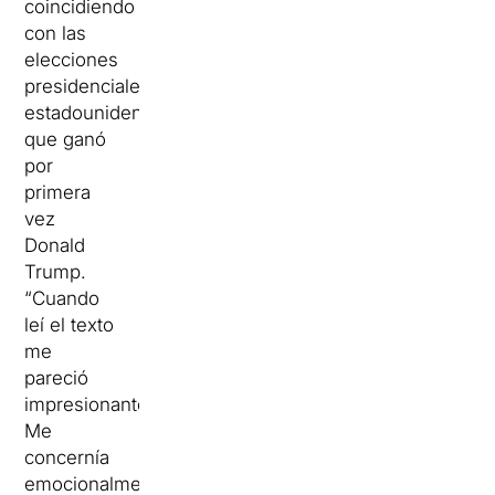
coincidiendo
con las
elecciones
presidenciales
estadounidenses
que ganó
por
primera
vez
Donald
Trump.
“Cuando
leí el texto
me
pareció
impresionante.
Me
concernía
emocionalmente,