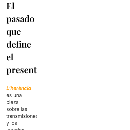
El
pasado
que
define
el
presente
L’
herència
es una
pieza
sobre las
transmisiones
y los