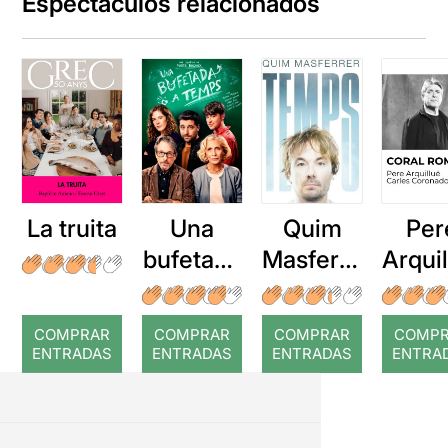
Espectáculos relacionados
La truita
Una
Quim
Per
bufetada
Masferre
Arqui
a temps
r: Temps
: Cor
romp
COMPRAR
COMPRAR
COMPRAR
COMP
ENTRADAS
ENTRADAS
ENTRADAS
ENTRA