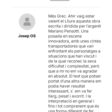
casos contradictòries.
Ens ha agradat força la
Més Grec. Ahir vaig estar
proposta escènica, malgrat
veient el Lliure aquesta obra
que potser anàvem amb
escrita i diridida per l’argentí
unes expectatives diferents
Mariano Pensotti. Una
de les que ens hem trobat, ja
Josep OS
posada en escena
que creiem erròniament que
innovadora, amb unes cintes
la proposta tractaria, encara
transportadores que van
que fos de passada, de
enfrontant els personatges a
l'època de la dictadura
situacions que han viscut i
argentina.Hem trobat molt
de la qual reconec la seva
atractiu aquesta manera
dificultat i complexitat, però
diferent de fer teatre,
que a mi no em va agradar
utilitzant mitjans mecànics
en absolut. El text que potser
per moure els objectes i les
portat d’una altra manera em
persones, projeccions i
podia haver resultat
música en directe.... i ens ha
interessant, s´ em va fer
agradat molt la manera
llarg, pesat i avorrit. I la
d'interpretar dels actors
interpretació en general i
argentins.
fins i tot comprenent que és
una forma diferent de fer