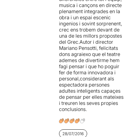
musica i cançons en directe
parell de cintes
plenament integrades en la
transportadores, que en
obra i un espai escenic
moviment circular trasllada
ingenios i sovint sorprenent,
als actors i els porta a
crec ens trobem devant de
enfrontar-se amb situacions
una de les millors propostes
que ja han viscut però des
del Grec.Autor i director
de perspectives noves.
Mariano Pensotti, felicitats
dons agraiexo que el teatre
Mariano Ponsetti és un dels
ademes de divertirme hem
directors experimentals més
fagi pensar i que ho poguir
reconeguts arreu del món i
fer de forma innovadora i
un dels talents del teatre
personal,considerant als
llatinoamericà. Ha format
espectadora persones
amb el músic Diego Vainer i
adultes inteligents capaçes
l'escenògrafa Mariana
de pensar per elles mateixes
Tirantte, el grup Marea.
i treuren les seves propies
Una proposta plena d'humor
conclusions.
on a través d'aquestes
cintes desfilen de manera
simultània els objectes i
situacions del passat amb
històries actuals en molts
28/07/2016