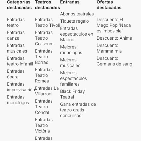
Categorías
Teatros
Entradas
Ofertas
destacadas
destacados
destacadas
Abonos teatrales
Entradas
Entradas
Descuento El
Tiquets regalo
teatro
Teatro Tívoli
Mago Pop 'Nada
Entradas
es imposible'
Entradas
Entradas
espectáculos en
danza
Teatro
Descuento Ànima
Madrid
Coliseum
Entradas
Descuento
Mejores
musicales
Entradas
Mamma mia
monólogos
Teatro
Entradas
Descuento
Mejores
Borrás
teatro infantil
Germans de sang
musicales
Entradas
Entradas
Mejores
Teatro
ópera
espectáculos
Romea
Entradas
familiares
Entradas La
improvisación
Black Friday
Villarroel
Entradas
Teatral
Entradas
monólogos
Gana entradas de
Teatro
teatro gratis -
Condal
concursos
Entradas
Teatro
Victòria
Entradas