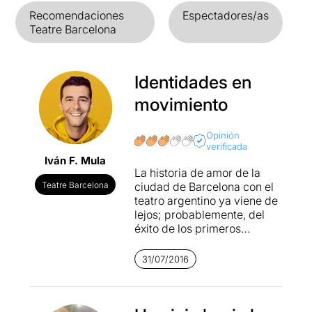
Recomendaciones
Espectadores/as
Teatre Barcelona
Identidades en
movimiento
Opinión
verificada
Iván F. Mula
La historia de amor de la
Teatre Barcelona
ciudad de Barcelona con el
teatro argentino ya viene de
lejos; probablemente, del
éxito de los primeros
espectáculos de Javier
Daulte de la década pasada
31/07/2016
a quien siguieron otros
autores y directores como
Claudio Tolcachir, Daniel
Veronese o Nelson Valente,