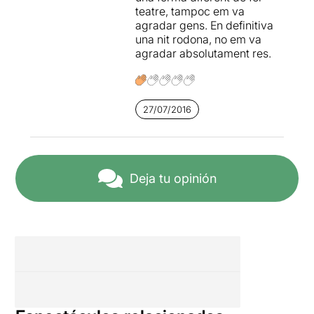
Si voleu veure la crònica
teatre, tampoc em va
sencera només heu de clicar
agradar gens. En definitiva
AQUÍ
una nit rodona, no em va
agradar absolutament res.
27/07/2016
Deja tu opinión