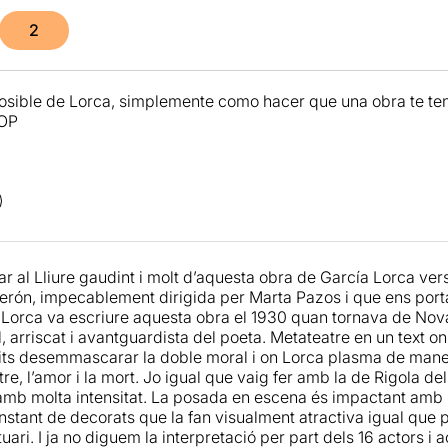
2
posible de Lorca, simplemente como hacer que una obra te ten
TOP
tar al Lliure gaudint i molt d’aquesta obra de García Lorca v
erón, impecablement dirigida per Marta Pazos i que ens por
Lorca va escriure aquesta obra el 1930 quan tornava de Nova 
, arriscat i avantguardista del poeta. Metateatre en un text o
ts desemmascarar la doble moral i on Lorca plasma de manera 
tre, l’amor i la mort. Jo igual que vaig fer amb la de Rigola del
amb molta intensitat. La posada en escena és impactant amb 
onstant de decorats que la fan visualment atractiva igual que 
uari. I ja no diguem la interpretació per part dels 16 actors i a