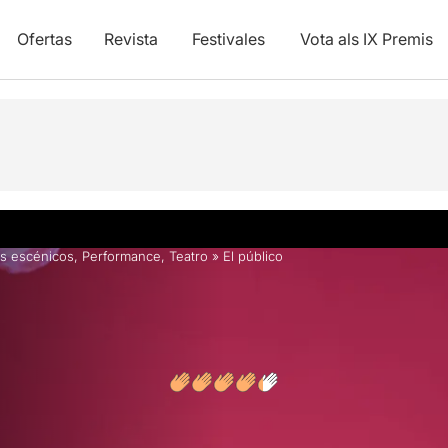
Ofertas
Revista
Festivales
Vota als IX Premis
y vídeos
Opiniones
s escénicos
,
Performance
,
Teatro
»
El público