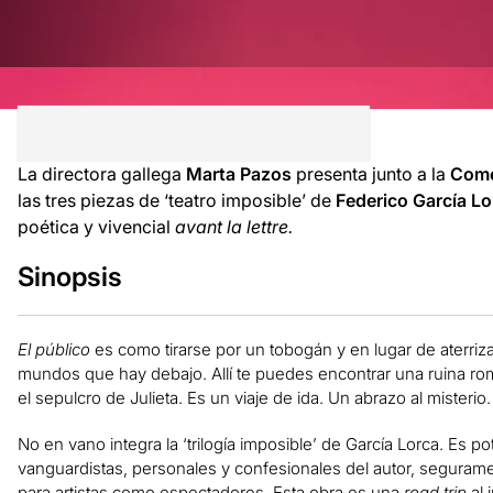
La directora gallega
Marta Pazos
presenta junto a la
Come
las tres piezas de ‘teatro imposible’ de
Federico García L
poética y vivencial
avant la lettre.
Sinopsis
El público
es como tirarse por un tobogán y en lugar de aterriz
mundos que hay debajo. Allí te puedes encontrar una ruina ro
el sepulcro de Julieta. Es un viaje de ida. Un abrazo al misteri
No en vano integra la ‘trilogía imposible’ de García Lorca. Es pot
vanguardistas, personales y confesionales del autor, segurame
para artistas como espectadores. Esta obra es una
road trip
al 