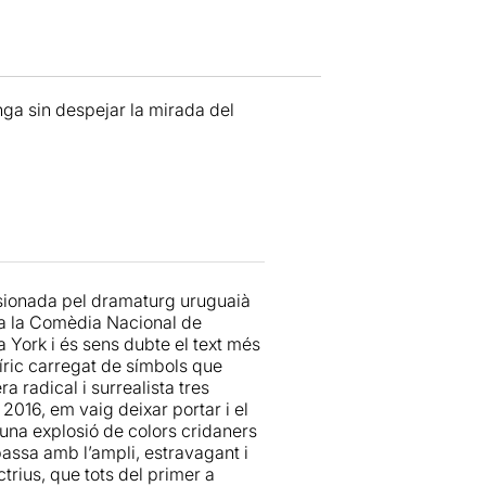
ga sin despejar la mirada del
ersionada pel dramaturg uruguaià
ta la Comèdia Nacional de
York i és sens dubte el text més
níric carregat de símbols que
radical i surrealista tres
 2016, em vaig deixar portar i el
una explosió de colors cridaners
passa amb l’ampli, estravagant i
ctrius, que tots del primer a