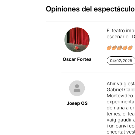
Opiniones del espectáculo
El teatro im
escenario. 
Oscar Fortea
04/02/2025
Ahir vaig es
Gabriel Cald
Montevideo. 
experimental
Josep OS
demana a cri
temes, el tea
vaig gaudir 
i un canvi c
encertat vest