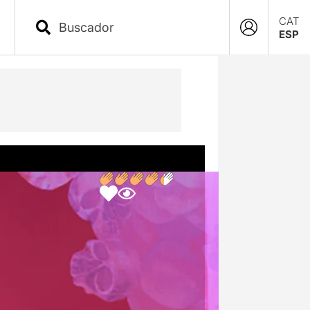
CAT
ESP