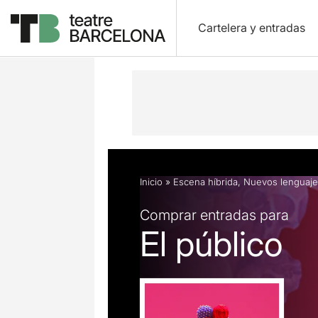
Cartelera y entradas
Descripción
Ficha artística
Fotos 
Inicio
»
Escena híbrida
,
Nuevos lenguaje
Comprar entradas para
El público