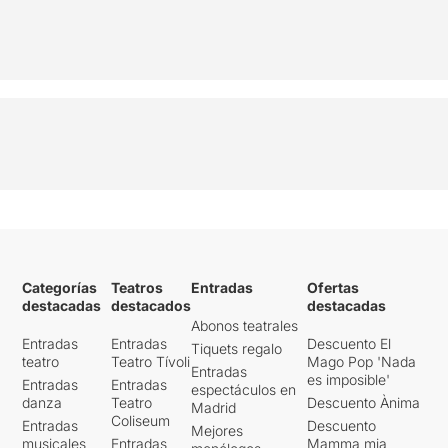
Categorías
Teatros
Entradas
Ofertas
destacadas
destacados
destacadas
Abonos teatrales
Entradas
Entradas
Descuento El
Tiquets regalo
teatro
Teatro Tívoli
Mago Pop 'Nada
Entradas
es imposible'
Entradas
Entradas
espectáculos en
danza
Teatro
Descuento Ànima
Madrid
Coliseum
Entradas
Descuento
Mejores
musicales
Entradas
Mamma mia