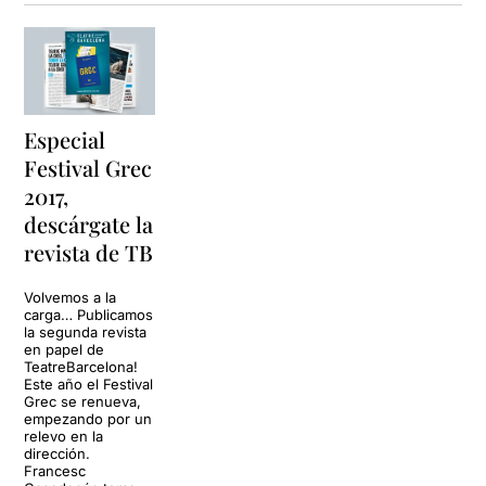
orígens, la identitat i del que
suposa no poder parlar amb
llibertat la pròpia llengua,
tema que ens sentim molt
identificats els catalans.
Especial
El més increïble de tot és el
Festival Grec
fet que una dona experta en
2017,
mediació de conflictes pugui
arribar a perdre el control
descárgate la
quan no pot activar cap
revista de TB
aparell utilitzant la seva
pròpia llengua.
Volvemos a la
carga… Publicamos
Forts aplaudiments, bravos i
la segunda revista
públic de peu reclamant una
en papel de
TeatreBarcelona!
i un altre vegada la
Este año el Festival
presència de l’actriu.
Grec se renueva,
empezando por un
relevo en la
dirección.
Francesc