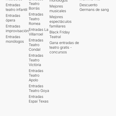
monólogos
Teatro
Entradas
Descuento
Mejores
Borrás
teatro infantil
Germans de sang
musicales
Entradas
Entradas
Mejores
Teatro
ópera
espectáculos
Romea
Entradas
familiares
Entradas La
improvisación
Black Friday
Villarroel
Entradas
Teatral
Entradas
monólogos
Gana entradas de
Teatro
teatro gratis -
Condal
concursos
Entradas
Teatro
Victòria
Entradas
Teatro
Apolo
Entradas
Teatro Goya
Entradas
Espai Texas