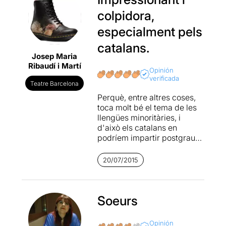
colpidora,
especialment pels
catalans.
Josep Maria
Ribaudí i Martí
Opinión
verificada
Teatre Barcelona
Perquè, entre altres coses,
toca molt bé el tema de les
llengües minoritàries, i
d'això els catalans en
podríem impartir postgraus.
De fet la llengua (l'obra
passa al Canadà on el
20/07/2015
francès és minoritari) és el
detonant que fa que una
dona d'una alta posició, tan
laboral com de
Soeurs
reconeixement, exploti. "La
protagonista no sap encara
Opinión