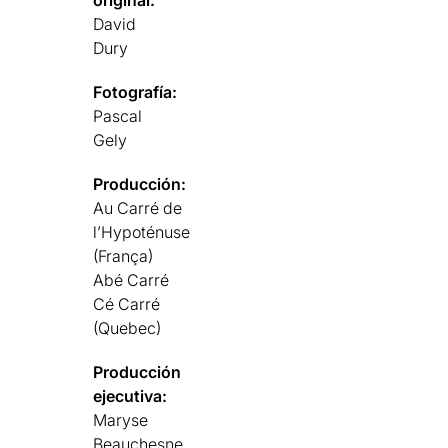
David
Dury
Fotografía:
Pascal
Gely
Producción:
Au Carré de
l’Hypoténuse
(França)
Abé Carré
Cé Carré
(Quebec)
Producción
ejecutiva:
Maryse
Beauchesne