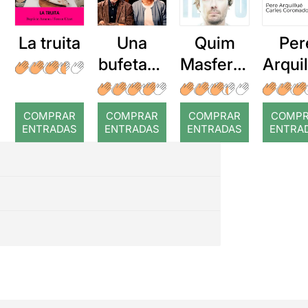
La truita
Una
Quim
Per
bufetada
Masferre
Arqui
a temps
r: Temps
: Cor
romp
COMPRAR
COMPRAR
COMPRAR
COMP
ENTRADAS
ENTRADAS
ENTRADAS
ENTRA