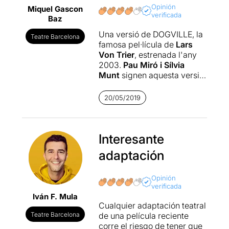
Opinión
Miquel Gascon
verificada
Baz
Una versió de DOGVILLE, la
Teatre Barcelona
famosa pel·lícula de
Lars
Von Trier
, estrenada l'any
2003.
Pau Miró i Sílvia
Munt
signen aquesta versió
teatral que han titulat
DOGVILLE: UN POBLE
20/05/2019
QUALSEVOL
, sota la
direcció de la mateixa
Sílvia
Munt
.
Interesante
En aquesta versió la jove es
adaptación
diu Virgínia (convincent
interpretació de
Bruna Cusí
)
i arriba desesperada al
Opinión
verificada
poblet de muntanya fugint
Iván F. Mula
del seu pare. Els habitants
Cualquier adaptación teatral
del poble i els espectadors
Teatre Barcelona
de una película reciente
no saben de qui fuig, però
corre el riesgo de tener que
amb reticències, convençuts