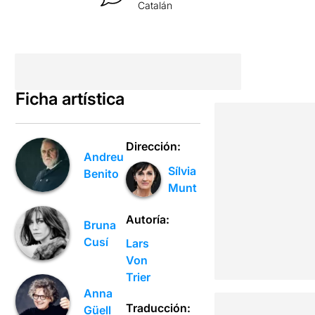
Catalán
Ficha artística
Dirección:
Andreu
Sílvia
Benito
Munt
Autoría:
Bruna
Cusí
Lars
Von
Trier
Anna
Traducción:
Güell