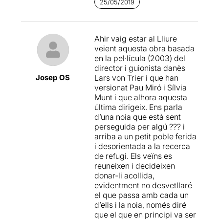
25/05/2019
Ahir vaig estar al Lliure
veient aquesta obra basada
en la pel·lícula (2003) del
director i guionista danès
Josep OS
Lars von Trier i que han
versionat Pau Miró i Sílvia
Munt i que alhora aquesta
última dirigeix. Ens parla
d’una noia que està sent
perseguida per algú ??? i
arriba a un petit poble ferida
i desorientada a la recerca
de refugi. Els veïns es
reuneixen i decideixen
donar-li acollida,
evidentment no desvetllaré
el que passa amb cada un
d’ells i la noia, només diré
que el que en principi va ser