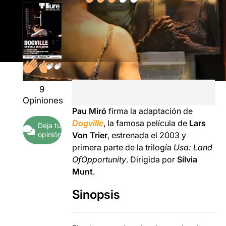
9
Opiniones
Pau Miró
firma la adaptación de
Dogville
, la famosa película de
Lars
Deja tu
opinión
Von Trier
, estrenada el 2003 y
primera parte de la trilogía
Usa: Land
OfOpportunity
. Dirigida por
Sílvia
Munt
.
Sinopsis