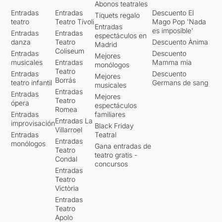
Abonos teatrales
Entradas
Entradas
Descuento El
Tiquets regalo
teatro
Teatro Tívoli
Mago Pop 'Nada
Entradas
es imposible'
Entradas
Entradas
espectáculos en
danza
Teatro
Descuento Ànima
Madrid
Coliseum
Entradas
Descuento
Mejores
musicales
Entradas
Mamma mia
monólogos
Teatro
Entradas
Descuento
Mejores
Borrás
teatro infantil
Germans de sang
musicales
Entradas
Entradas
Mejores
Teatro
ópera
espectáculos
Romea
Entradas
familiares
Entradas La
improvisación
Black Friday
Villarroel
Entradas
Teatral
Entradas
monólogos
Gana entradas de
Teatro
teatro gratis -
Condal
concursos
Entradas
Teatro
Victòria
Entradas
Teatro
Apolo