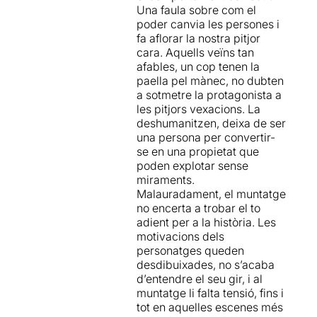
Una faula sobre com el
esplèndida dramatúrgia que
interpretaciones, en general,
poder canvia les persones i
amb el tractament dels
funcionan… a pesar de que
fa aflorar la nostra pitjor
diferents personatges,
algunos momentos de
cara. Aquells veïns tan
pretén alertar sobre la gran
excesiva crispación acaban
afables, un cop tenen la
errada que pot suposar la
por restar sutilidad a este
paella pel mànec, no dubten
passivitat individual
drama turbio, filosófico y
a sotmetre la protagonista a
amagada darrere el
formalmente osado.
les pitjors vexacions. La
comportament col·lectiu.
El
deshumanitzen, deixa de ser
bé i el mal de cadascú de
una persona per convertir-
nosaltres, la fina línia que
se en una propietat que
ho separa
, el mal que és
poden explotar sense
capaç de fer per acció o per
miraments.
inacció, fins i tot, la bona
Malauradament, el muntatge
gent.
no encerta a trobar el to
adient per a la història. Les
Ens defensem, ens
motivacions dels
justifiquem, ens emparem
personatges queden
darrere el líder, la família,
desdibuixades, no s’acaba
l'amant, el cap a la feina, .... i
d’entendre el seu gir, i al
deixem que les coses
muntatge li falta tensió, fins i
passin. Anteposem les
tot en aquelles escenes més
nostres pors, els nostres