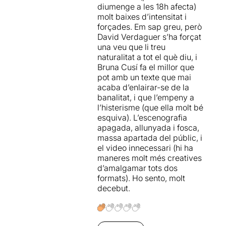
diumenge a les 18h afecta)
sota els paràmetres d'unes
molt baixes d’intensitat i
idees molt clares.
forçades. Em sap greu, però
David Verdaguer s’ha forçat
Per poder veure la ressenya
una veu que li treu
original, només cal clicar en
naturalitat a tot el què diu, i
aquest
ENLLAÇ
Bruna Cusí fa el millor que
pot amb un texte que mai
acaba d’enlairar-se de la
banalitat, i que l’empeny a
l’histerisme (que ella molt bé
esquiva). L’escenografia
apagada, allunyada i fosca,
massa apartada del públic, i
el video innecessari (hi ha
maneres molt més creatives
d’amalgamar tots dos
formats). Ho sento, molt
decebut.