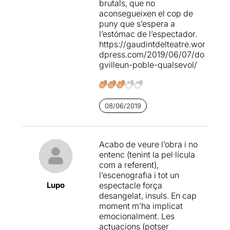
brutals, que no
dubtes i no fem res.
aconsegueixen el cop de
puny que s’espera a
Una proposta que a
l’estómac de l’espectador.
nosaltres ens ha agradat
https://gaudintdelteatre.wor
molt
, tant pel que fa a la
dpress.com/2019/06/07/do
direcció, com en general a
gvilleun-poble-qualsevol/
les interpretacions, malgrat
que algunes d'elles han
quedat força reduïdes, per
la
decisió de Sílvia Munt de
buscar l'essència
, que en
08/06/2019
definitiva ens vol alertar del
perill d'adherir-se al
comportament col·lectiu
Acabo de veure l’obra i no
com a única opció.
entenc (tenint la pel·lícula
com a referent),
Nosaltres no pretenem
l’escenografia i tot un
comparar aquesta versió
Lupo
espectacle força
reduïda amb la pel·lícula
desangelat, insuls. En cap
original de Von Trier; ens ha
moment m’ha implicat
agradat la dramatúrgia, la
emocionalment. Les
posada en escena, les
actuacions (potser
interpretacions i la direcció