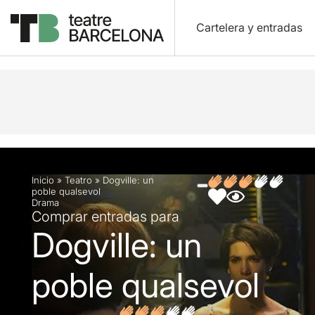
Cartelera y entradas
Descripción
Ficha artística
Fotos y vídeos
O
Inicio
»
Teatro
»
Dogville: un
poble qualsevol
Drama
Comprar entradas para
Dogville: un
poble qualsevol