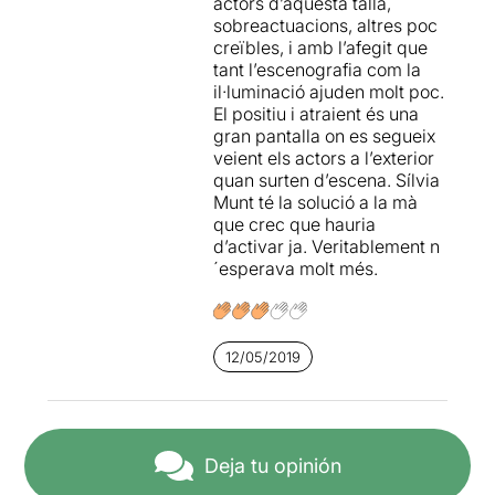
actors d’aquesta talla,
sobreactuacions, altres poc
creïbles, i amb l’afegit que
tant l’escenografia com la
il·luminació ajuden molt poc.
El positiu i atraient és una
gran pantalla on es segueix
veient els actors a l’exterior
quan surten d’escena. Sílvia
Munt té la solució a la mà
que crec que hauria
d’activar ja. Veritablement n
´esperava molt més.
12/05/2019
Deja tu opinión