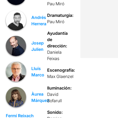
Pau Miró
Dramaturgia:
Andrés
Pau Miró
Herrera
Ayudantía
de
Josep
dirección:
Julien
Daniela
Feixas
Lluís
Escenografía:
Marco
Max Glaenzel
Iluminación:
Àurea
David
Márquez
Bofarull
Sonido:
Fermí Reixach