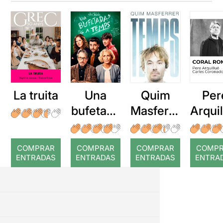
La truita
Una
Quim
Per
bufetada
Masferre
Arqui
a temps
r: Temps
: Cor
romp
COMPRAR
COMPRAR
COMPRAR
COMP
ENTRADAS
ENTRADAS
ENTRADAS
ENTRA