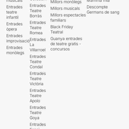
musicals
Mamma mia
Millors monòlegs
Entrades
Entrades
Descompte
Millors musicals
Teatre
teatre
Germans de sang
Millors espectacles
Borràs
infantil
familiars
Entrades
Entrades
Black Friday
Teatre
òpera
Teatral
Romea
Entrades
Guanya entrades
Entrades
improvisació
de teatre gratis -
La
Entrades
concursos
Villarroel
monòlegs
Entrades
Teatre
Condal
Entrades
Teatre
Victòria
Entrades
Teatre
Apolo
Entrades
Teatre
Goya
Entrades