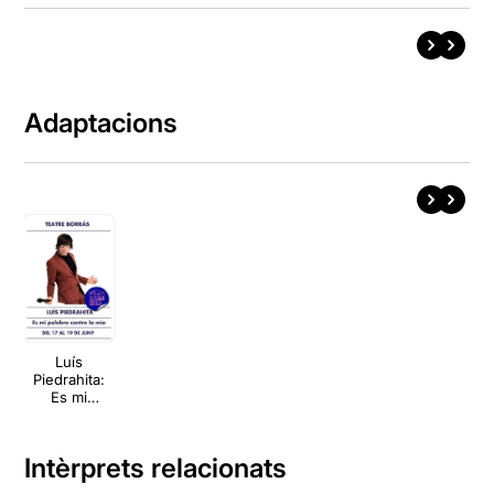
Adaptacions
Luís
Piedrahita:
Es mi
palabra
contra la mía
Intèrprets relacionats