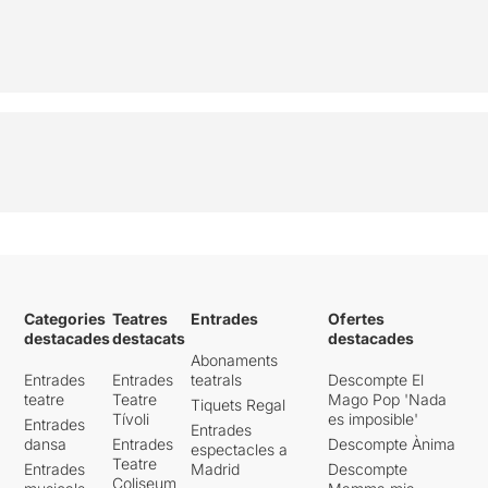
Categories
Teatres
Entrades
Ofertes
destacades
destacats
destacades
Abonaments
Entrades
Entrades
teatrals
Descompte El
teatre
Teatre
Mago Pop 'Nada
Tiquets Regal
Tívoli
es imposible'
Entrades
Entrades
dansa
Entrades
Descompte Ànima
espectacles a
Teatre
Entrades
Madrid
Descompte
Coliseum