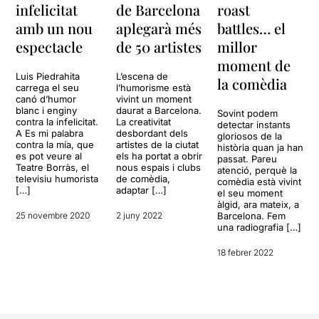
infelicitat
de Barcelona
roast
amb un nou
aplegarà més
battles… el
espectacle
de 50 artistes
millor
moment de
Luis Piedrahita
L’escena de
la comèdia
carrega el seu
l’humorisme està
canó d’humor
vivint un moment
blanc i enginy
daurat a Barcelona.
Sovint podem
contra la infelicitat.
La creativitat
detectar instants
A Es mi palabra
desbordant dels
gloriosos de la
contra la mía, que
artistes de la ciutat
història quan ja han
es pot veure al
els ha portat a obrir
passat. Pareu
Teatre Borràs, el
nous espais i clubs
atenció, perquè la
televisiu humorista
de comèdia,
comèdia està vivint
[…]
adaptar […]
el seu moment
àlgid, ara mateix, a
25 novembre 2020
2 juny 2022
Barcelona. Fem
una radiografia […]
18 febrer 2022