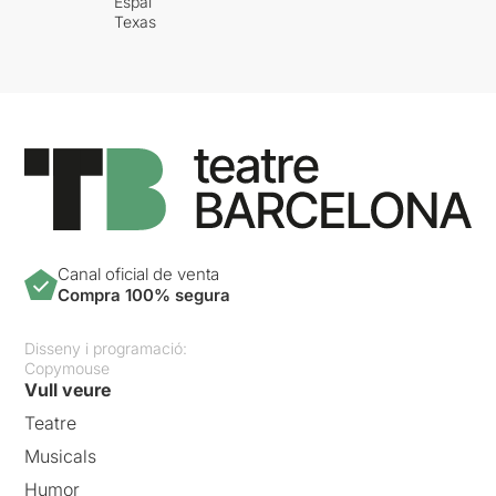
Espai
Texas
Canal oficial de venta
Compra 100% segura
Disseny i programació:
Copymouse
Vull veure
Teatre
Musicals
Humor