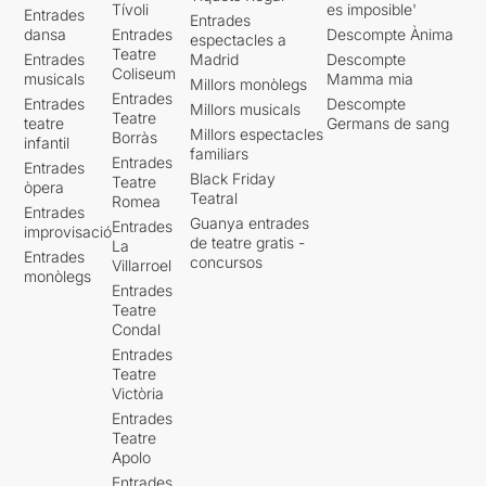
Tívoli
es imposible'
Entrades
Entrades
dansa
Entrades
Descompte Ànima
espectacles a
Teatre
Entrades
Madrid
Descompte
Coliseum
musicals
Mamma mia
Millors monòlegs
Entrades
Entrades
Descompte
Millors musicals
Teatre
teatre
Germans de sang
Millors espectacles
Borràs
infantil
familiars
Entrades
Entrades
Black Friday
Teatre
òpera
Teatral
Romea
Entrades
Guanya entrades
Entrades
improvisació
de teatre gratis -
La
Entrades
concursos
Villarroel
monòlegs
Entrades
Teatre
Condal
Entrades
Teatre
Victòria
Entrades
Teatre
Apolo
Entrades