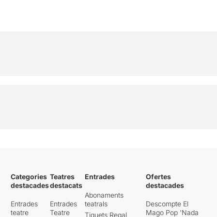
Categories
Teatres
Entrades
Ofertes
destacades
destacats
destacades
Abonaments
Entrades
Entrades
teatrals
Descompte El
teatre
Teatre
Mago Pop 'Nada
Tiquets Regal