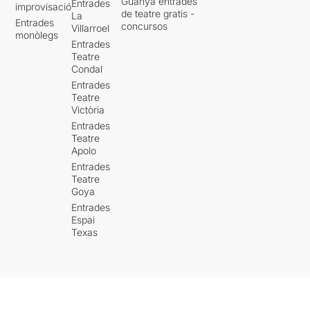
Guanya entrades
Entrades
improvisació
de teatre gratis -
La
Entrades
concursos
Villarroel
monòlegs
Entrades
Teatre
Condal
Entrades
Teatre
Victòria
Entrades
Teatre
Apolo
Entrades
Teatre
Goya
Entrades
Espai
Texas