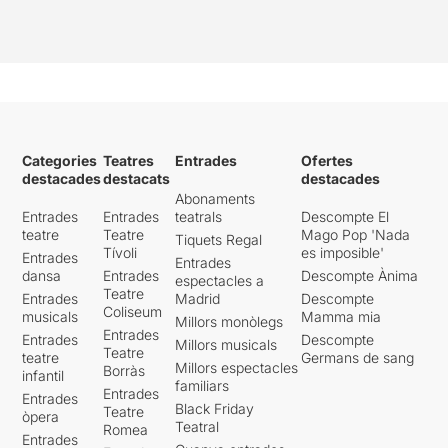
Categories
Teatres
Entrades
Ofertes
destacades
destacats
destacades
Abonaments
Entrades
Entrades
teatrals
Descompte El
teatre
Teatre
Mago Pop 'Nada
Tiquets Regal
Tívoli
es imposible'
Entrades
Entrades
dansa
Entrades
Descompte Ànima
espectacles a
Teatre
Entrades
Madrid
Descompte
Coliseum
musicals
Mamma mia
Millors monòlegs
Entrades
Entrades
Descompte
Millors musicals
Teatre
teatre
Germans de sang
Millors espectacles
Borràs
infantil
familiars
Entrades
Entrades
Black Friday
Teatre
òpera
Teatral
Romea
Entrades