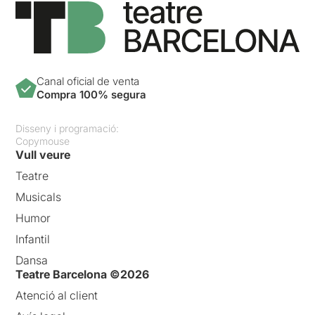
Canal oficial de venta
Compra 100% segura
Disseny i programació:
Copymouse
Vull veure
Teatre
Musicals
Humor
Infantil
Dansa
Teatre Barcelona ©2026
Atenció al client