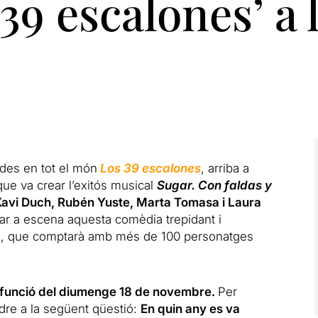
 39 escalones’ a
des en tot el món
Los 39 escalones
, arriba a
ue va crear l’exitós musical
Sugar. Con faldas y
Xavi Duch, Rubén Yuste, Marta Tomasa i Laura
ar a escena aquesta comèdia trepidant i
ió, que comptarà amb més de 100 personatges
a funció del diumenge 18 de novembre.
Per
re a la següent qüestió:
En quin any es va