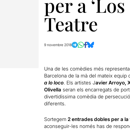
per a ‘Los
Teatre
9 novembre 2018
Una de les comèdies més representa
Barcelona de la mà del mateix equip q
a lo loco
. Els artistes J
avier Arroyo, 
Olivella
seran els encarregats de port
divertidíssima comèdia de persecuc
diferents.
Sortegem
2 entrades dobles per a l
aconseguir-les només has de respond