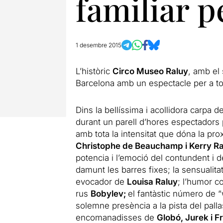
familiar p
1 desembre 2015
L’històric
Circo Museo Raluy
, amb el 
Barcelona amb un espectacle per a tod
Dins la bellíssima i acollidora carpa d
durant un parell d’hores espectadors p
amb tota la intensitat que dóna la pro
Christophe de Beauchamp i Kerry Ra
potencia i l’emoció del contundent i 
damunt les barres fixes; la sensualitat
evocador de
Louisa Raluy
; l’humor c
rus
Bobylev;
el fantàstic número de
solemne presència a la pista del pall
encomanadisses de
Globó, Jurek i F