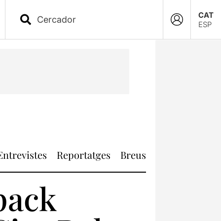
CAT
ESP
Entrevistes
Reportatges
Breus
pack