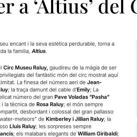
er a ‘Altius’ del
seu encant i la seva estètica perdurable, torna a
a la familia,
Altius​
.
el
Circ Museu Raluy,
gaudireu de la màgia de ser
rivilegiats del fantàstic món del circ mostrat aquí
ximitat. La finesa del número aeri de
Jean-
luy
; la traça damunt del cable d’
Emily
; La
delicat número del gran
Pave Voladas “Pasha”
 i la tècnica de
Rosa Raluy
; el món sempre
ompartit, desbordant i colossal del gran pallasso
 “water-meteors” de
Kimberley i Jillian Raluy
; la
asso
Lluís Raluy
; les sorpreses sempre
rancis
; els malabars elegants de
William Giribaldi
;