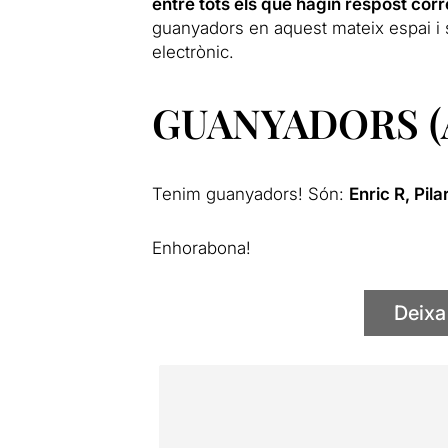
entre tots els que hagin respost co
guanyadors en aquest mateix espai i 
electrònic.
GUANYADORS (Act
Tenim guanyadors! Són:
Enric R,
Pila
Enhorabona!
Deixa