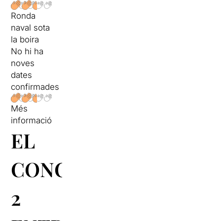
Ronda
naval sota
la boira
No hi ha
noves
dates
confirmades
Més
informació
EL
CONCURS:
2