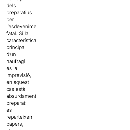
dels
preparatius
per
l’esdeveniment
fatal. Si la
característica
principal
d’un
naufragi
és la
imprevisió,
en aquest
cas està
absurdament
preparat:
es
reparteixen
papers,