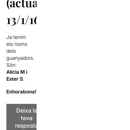
(actualitzat
13/1/16)
Ja tenim
els noms
dels
guanyadors.
Són:
Alicia M i
Ester S
.
Enhorabona!
Deixa la
teva
resposta