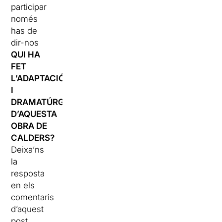
participar
només
has de
dir-nos
QUI HA
FET
L’ADAPTACIÓ
I
DRAMATÚRGIA
D’AQUESTA
OBRA DE
CALDERS
?
Deixa’ns
la
resposta
en els
comentaris
d’aquest
post.