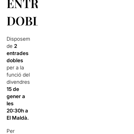
ENTRADES
DOBLES
Disposem
de
2
entrades
dobles
per a la
funció del
divendres
15 de
gener a
les
20:30h a
El Maldà.
Per