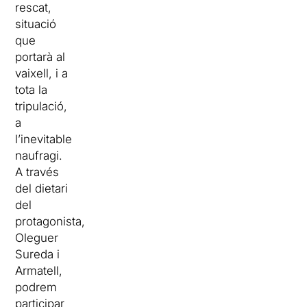
rescat,
situació
que
portarà al
vaixell, i a
tota la
tripulació,
a
l’inevitable
naufragi.
A través
del dietari
del
protagonista,
Oleguer
Sureda i
Armatell,
podrem
participar