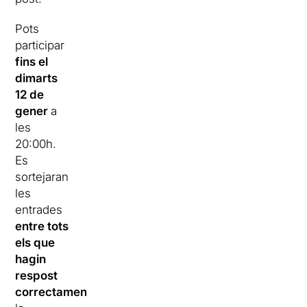
Pots
participar
fins el
dimarts
12 de
gener
a
les
20:00h.
Es
sortejaran
les
entrades
entre tots
els que
hagin
respost
correctament