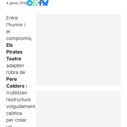
4 gener 2016
Entre
l’humor i
el
compromís,
Els
Pirates
Teatre
adapten
l’obra de
Pere
Calders
i
n’utilitzen
l’estructura
volgudament
caòtica
per crear
un