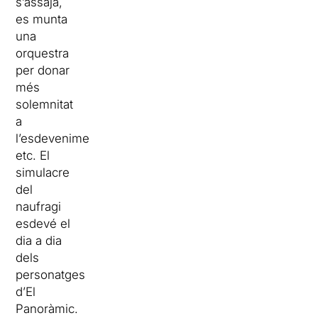
s’assaja,
es munta
una
orquestra
per donar
més
solemnitat
a
l’esdeveniment,
etc. El
simulacre
del
naufragi
esdevé el
dia a dia
dels
personatges
d’El
Panoràmic.