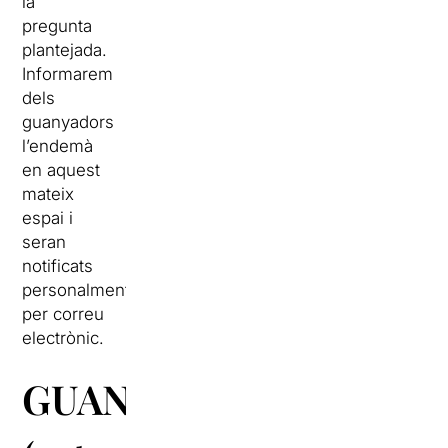
la
pregunta
plantejada.
Informarem
dels
guanyadors
l’endemà
en aquest
mateix
espai i
seran
notificats
personalment
per correu
electrònic.
GUANYADORS