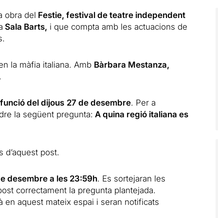
a obra del
Festie, festival de teatre independent
a
Sala Barts,
i que compta amb les actuacions de
s.
en la màfia italiana. Amb
Bàrbara Mestanza,
.
funció del dijous
27 de desembre
. Per a
re la següent pregunta:
A quina regió italiana es
s d’aquest post.
 de desembre a les 23:59h
. Es sortejaran les
post correctament la pregunta plantejada.
en aquest mateix espai i seran notificats