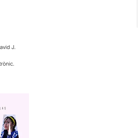
avid J.
rònic.