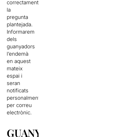
correctament
la
pregunta
plantejada.
Informarem
dels
guanyadors
l’endemà
en aquest
mateix
espai i
seran
notificats
personalment
per correu
electrònic.
GUANYADORS