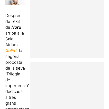
Després
de l’èxit
de
Nora
,
arriba a la
Sala
Atrium
‘Julia’
, la
segona
proposta
de la seva
‘Trilogia
de la
imperfecció’,
dedicada
a tres
grans
personatges