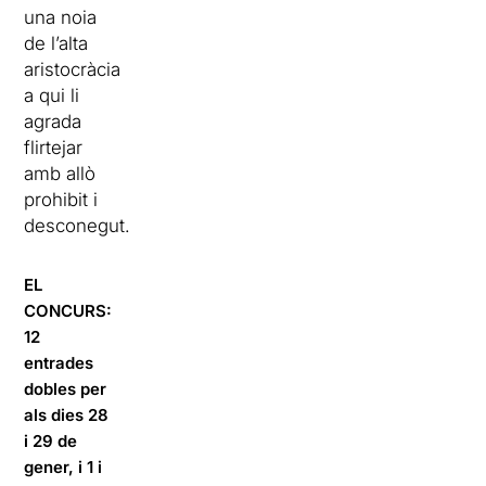
una noia
de l’alta
aristocràcia
a qui li
agrada
flirtejar
amb allò
prohibit i
desconegut.
EL
CONCURS:
12
entrades
dobles per
als dies 28
i 29 de
gener, i 1 i