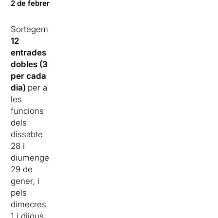
2 de febrer
Sortegem
12
entrades
dobles (3
per cada
dia)
per a
les
funcions
dels
dissabte
28 i
diumenge
29 de
gener, i
pels
dimecres
1 i dijous