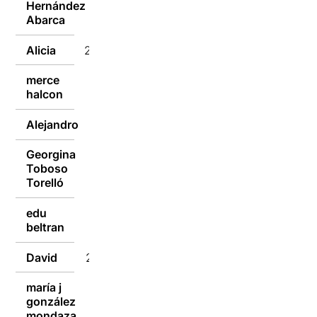
Hernández
25/01/2017
Abarca
Alicia
25/01/2017
merce
25/01/2017
halcon
Alejandro
25/01/2017
Georgina
Toboso
25/01/2017
Torelló
edu
25/01/2017
beltran
David
25/01/2017
maría j
gonzález
25/01/2017
mondaza