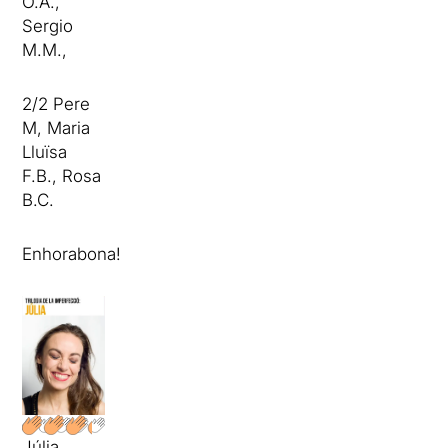
O.A.,
Sergio
M.M.,
2/2 Pere
M, Maria
Lluïsa
F.B., Rosa
B.C.
Enhorabona!
Júlia