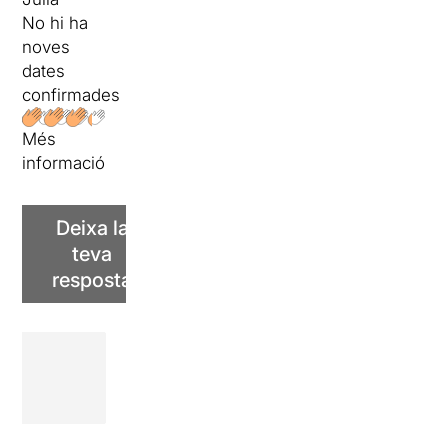
No hi ha
noves
dates
confirmades
Més
informació
Deixa la
teva
resposta