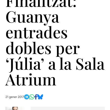
Finalitzat:
Guanya
entrades
dobles per
‘Júlia’ a la Sala
Atrium
21 gener 2017