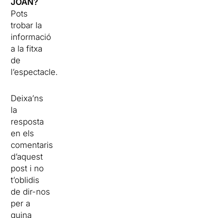
JOAN?
Pots
trobar la
informació
a la fitxa
de
l’espectacle.
Deixa’ns
la
resposta
en els
comentaris
d’aquest
post i no
t’oblidis
de dir-nos
per a
quina