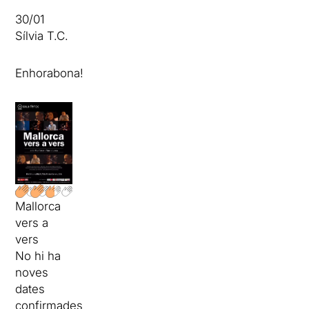
30/01
Sílvia T.C.
Enhorabona!
Mallorca
vers a
vers
No hi ha
noves
dates
confirmades