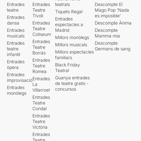
Entrades
Entrades
teatrals
Descompte El
teatre
Teatre
Mago Pop 'Nada
Tiquets Regal
Tívoli
es imposible'
Entrades
Entrades
dansa
Entrades
Descompte Ànima
espectacles a
Teatre
Entrades
Madrid
Descompte
Coliseum
musicals
Mamma mia
Millors monòlegs
Entrades
Entrades
Descompte
Millors musicals
Teatre
teatre
Germans de sang
Millors espectacles
Borràs
infantil
familiars
Entrades
Entrades
Black Friday
Teatre
òpera
Teatral
Romea
Entrades
Guanya entrades
Entrades
improvisació
de teatre gratis -
La
Entrades
concursos
Villarroel
monòlegs
Entrades
Teatre
Condal
Entrades
Teatre
Victòria
Entrades
Teatre