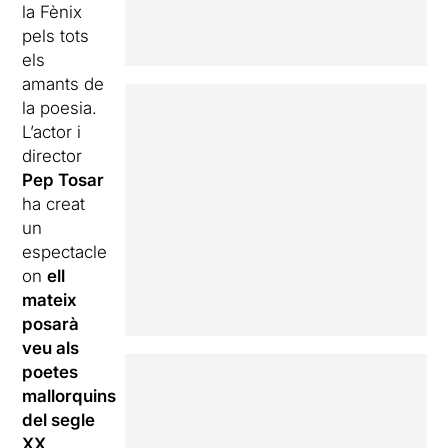
la Fènix
pels tots
els
amants de
la poesia.
L’actor i
director
Pep Tosar
ha creat
un
espectacle
on
ell
mateix
posarà
veu als
poetes
mallorquins
del segle
XX
,