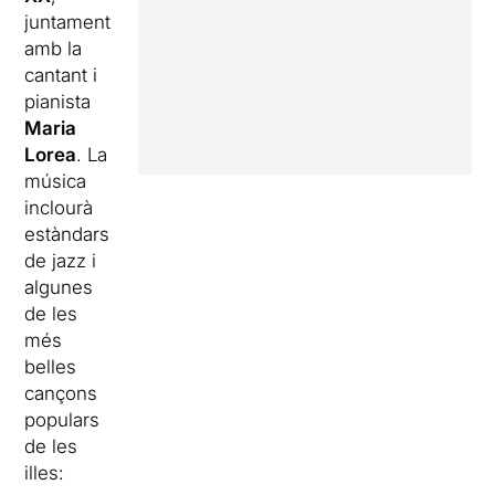
juntament
amb la
cantant i
pianista
Maria
Lorea
. La
música
inclourà
estàndars
de jazz i
algunes
de les
més
belles
cançons
populars
de les
illes: