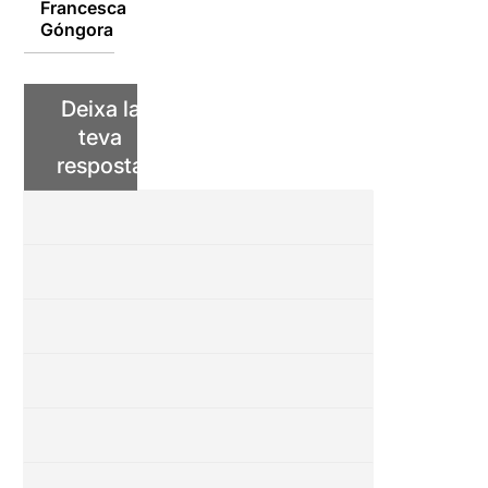
Francesca
07/01/2017
Góngora
Deixa la
teva
resposta