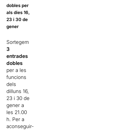
dobles per
als dies 16,
23 i 30 de
gener
Sortegem
3
entrades
dobles
per a les
funcions
dels
dilluns 16,
23 i 30 de
gener a
les 21.00
h. Per a
aconseguir-