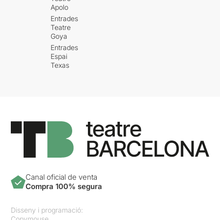
Apolo
Entrades
Teatre
Goya
Entrades
Espai
Texas
Canal oficial de venta
Compra 100% segura
Disseny i programació:
Copymouse