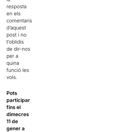
resposta
en els
comentaris
d’aquest
post i no
t’oblidis
de dir-nos
per a
quina
funció les
vols.
Pots
participar
fins el
dimecres
11 de
gener a