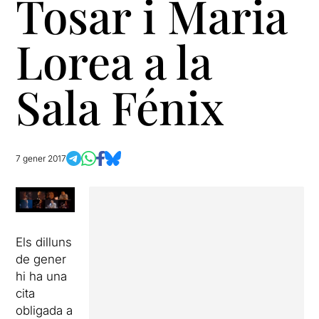
Tosar i Maria
Lorea a la
Sala Fénix
7 gener 2017
Els dilluns
de gener
hi ha una
cita
obligada a