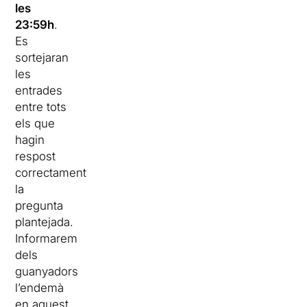
les
23:59h
.
Es
sortejaran
les
entrades
entre tots
els que
hagin
respost
correctament
la
pregunta
plantejada.
Informarem
dels
guanyadors
l’endemà
en aquest