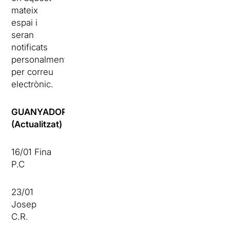
mateix
espai i
seran
notificats
personalment
per correu
electrònic.
GUANYADORS
(Actualitzat)
16/01 Fina
P.C
23/01
Josep
C.R.