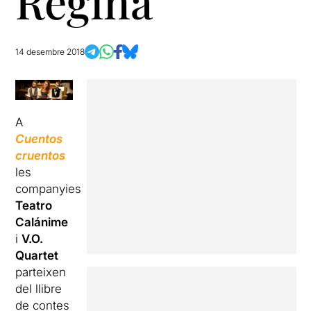
Regina
14 desembre 2018
A
Cuentos
cruentos
les
companyies
Teatro
Calánime
i
V.O.
Quartet
parteixen
del llibre
de contes