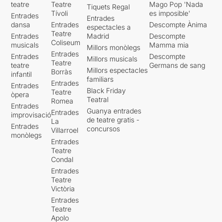
teatre
Teatre
Mago Pop 'Nada
Tiquets Regal
Tívoli
es imposible'
Entrades
Entrades
dansa
Entrades
Descompte Ànima
espectacles a
Teatre
Entrades
Madrid
Descompte
Coliseum
musicals
Mamma mia
Millors monòlegs
Entrades
Entrades
Descompte
Millors musicals
Teatre
teatre
Germans de sang
Millors espectacles
Borràs
infantil
familiars
Entrades
Entrades
Black Friday
Teatre
òpera
Teatral
Romea
Entrades
Guanya entrades
Entrades
improvisació
de teatre gratis -
La
Entrades
concursos
Villarroel
monòlegs
Entrades
Teatre
Condal
Entrades
Teatre
Victòria
Entrades
Teatre
Apolo