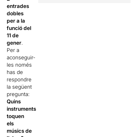
entrades
dobles
per a la
funció del
11
de
gener
.
Per a
aconseguir-
les només
has de
respondre
la següent
pregunta:
Quins
instruments
toquen
els
músics de