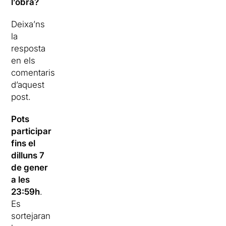
l’obra?
Deixa’ns
la
resposta
en els
comentaris
d’aquest
post.
Pots
participar
fins el
dilluns 7
de gener
a les
23:59h
.
Es
sortejaran