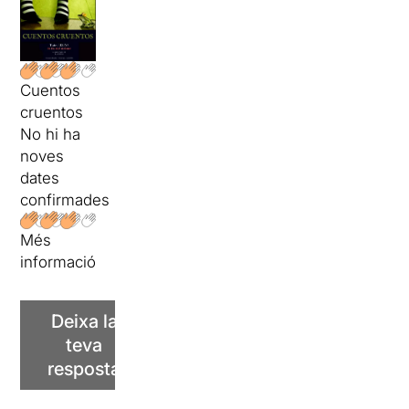
Cuentos
cruentos
No hi ha
noves
dates
confirmades
Més
informació
Deixa la
teva
resposta