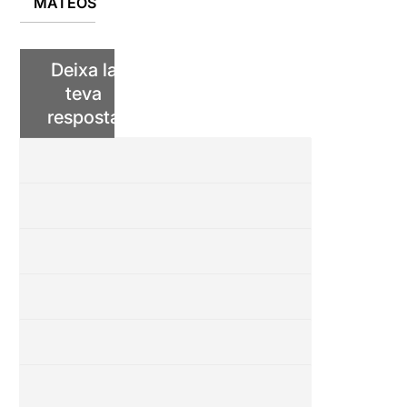
MATEOS
Deixa la
teva
resposta