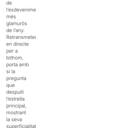
de
l’esdeveniment
més
glamurós
de l’any.
Retransmetent
en directe
per a
tothom,
porta amb
si la
pregunta
que
despulli
l’estrella
principal,
mostrant
la seva
superficialitat