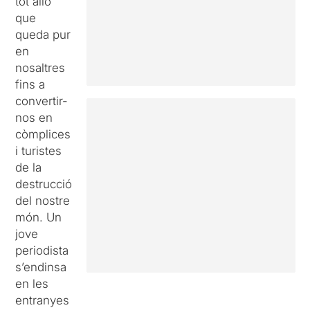
tot allò
que
queda pur
en
nosaltres
fins a
convertir-
nos en
còmplices
i turistes
de la
destrucció
del nostre
món. Un
jove
periodista
s’endinsa
en les
entranyes