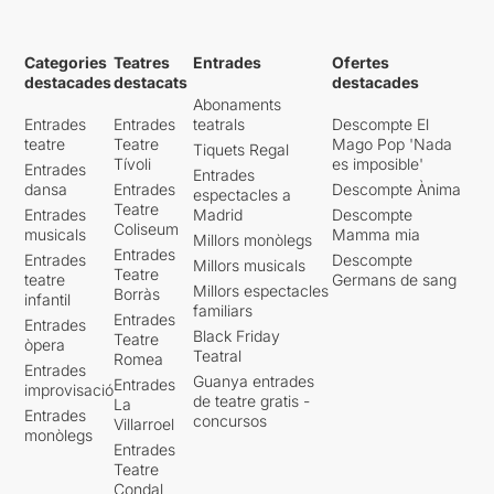
Categories
Teatres
Entrades
Ofertes
destacades
destacats
destacades
Abonaments
Entrades
Entrades
teatrals
Descompte El
teatre
Teatre
Mago Pop 'Nada
Tiquets Regal
Tívoli
es imposible'
Entrades
Entrades
dansa
Entrades
Descompte Ànima
espectacles a
Teatre
Entrades
Madrid
Descompte
Coliseum
musicals
Mamma mia
Millors monòlegs
Entrades
Entrades
Descompte
Millors musicals
Teatre
teatre
Germans de sang
Millors espectacles
Borràs
infantil
familiars
Entrades
Entrades
Black Friday
Teatre
òpera
Teatral
Romea
Entrades
Guanya entrades
Entrades
improvisació
de teatre gratis -
La
Entrades
concursos
Villarroel
monòlegs
Entrades
Teatre
Condal