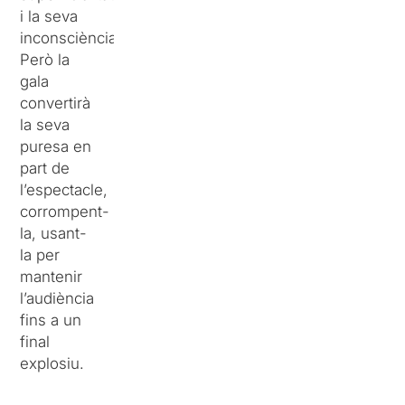
i la seva
inconsciència.
Però la
gala
convertirà
la seva
puresa en
part de
l’espectacle,
corrompent-
la, usant-
la per
mantenir
l’audiència
fins a un
final
explosiu.