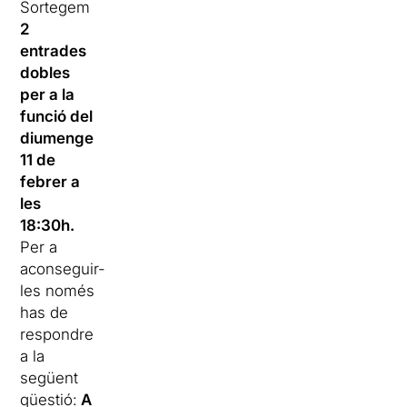
Sortegem
2
entrades
dobles
per a la
funció del
diumenge
11 de
febrer a
les
18:30h.
Per a
aconseguir-
les només
has de
respondre
a la
següent
qüestió:
A