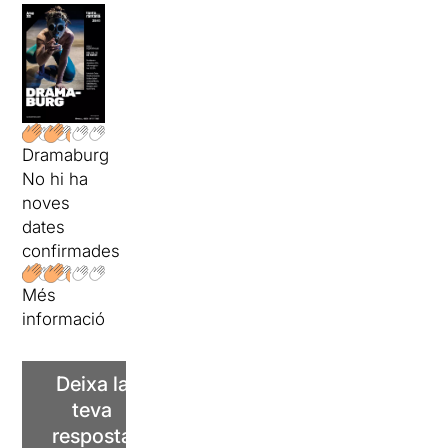
Dramaburg
No hi ha
noves
dates
confirmades
Més
informació
Deixa la
teva
resposta