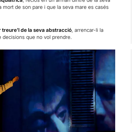
siquiàtrica
, reclòs en un armari dintre de la seva
a mort de son pare i que la seva mare es casés
 treure’l de la seva abstracció
, arrencar-li la
re decisions que no vol prendre.