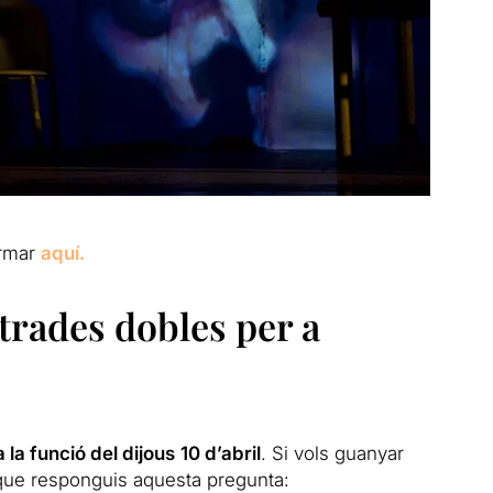
rmar
aquí.
rades dobles per a
 la funció del dijous
10 d’abril
. Si vols guanyar
que responguis aquesta pregunta: