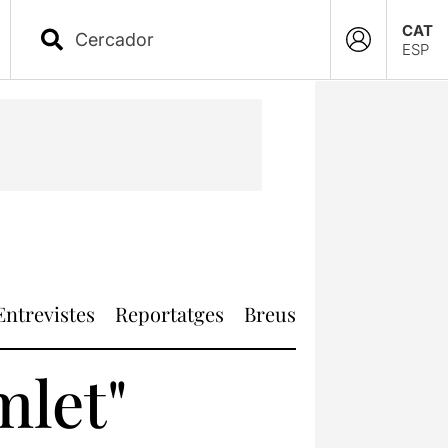
CAT
ESP
Entrevistes
Reportatges
Breus
mlet"