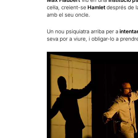
Max Flaubert
viu en una
institució p
cel·la, creient-se
Hamlet
després de l
amb el seu oncle.
Un nou psiquiatra arriba per a
intentar
seva por a viure, i obligar-lo a prend