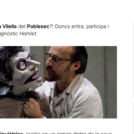
 Vilella
del
Poblesec
?! Doncs entra, participa i
agnòstic Hamlet
.