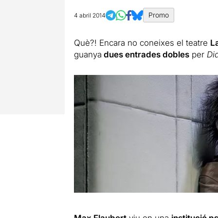
Promo
4 abril 2014
Què?! Encara no coneixes el teatre
La
guanya
dues entrades dobles
per
Di