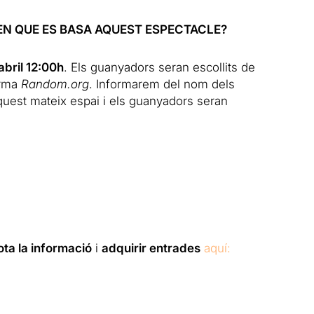
 EN QUE ES BASA AQUEST ESPECTACLE?
abril 12:00h
. Els guanyadors seran escollits de
orma
Random.org
. Informarem del nom dels
quest mateix espai i els guanyadors seran
ota la informació
i
adquirir entrades
aquí: